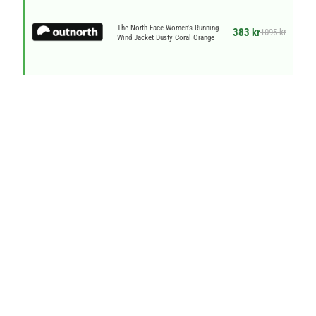
The North Face Women's Running
383 kr
1095 kr
Wind Jacket Dusty Coral Orange