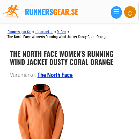
RUNNERS
GEAR.SE
⌕
☰
»
»
»
Runnersgear.se
Löparjackor
Reflex
The North Face Women's Running Wind Jacket Dusty Coral Orange
THE NORTH FACE WOMEN'S RUNNING
WIND JACKET DUSTY CORAL ORANGE
Varumärke:
The North Face