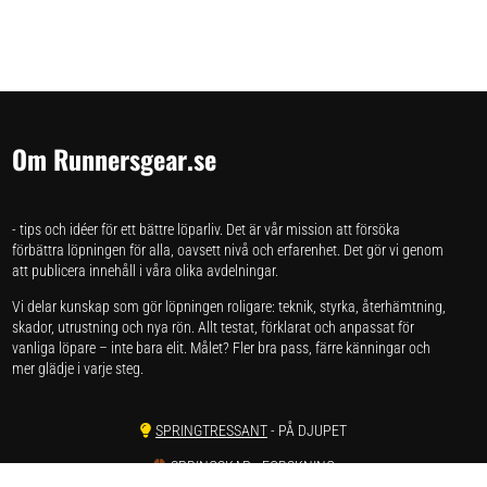
Om Runnersgear.se
- tips och idéer för ett bättre löparliv. Det är vår mission att försöka
förbättra löpningen för alla, oavsett nivå och erfarenhet. Det gör vi genom
att publicera innehåll i våra olika avdelningar.
Vi delar kunskap som gör löpningen roligare: teknik, styrka, återhämtning,
skador, utrustning och nya rön. Allt testat, förklarat och anpassat för
vanliga löpare – inte bara elit. Målet? Fler bra pass, färre känningar och
mer glädje i varje steg.
SPRINGTRESSANT
- PÅ DJUPET
SPRINGSKAP
- FORSKNING