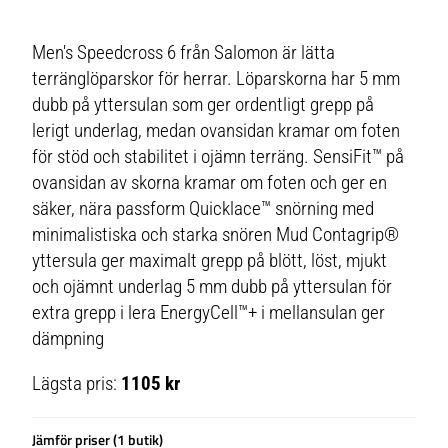
Men's Speedcross 6 från Salomon är lätta
terränglöparskor för herrar. Löparskorna har 5 mm
dubb på yttersulan som ger ordentligt grepp på
lerigt underlag, medan ovansidan kramar om foten
för stöd och stabilitet i ojämn terräng. SensiFit™ på
ovansidan av skorna kramar om foten och ger en
säker, nära passform Quicklace™ snörning med
minimalistiska och starka snören Mud Contagrip®
yttersula ger maximalt grepp på blött, löst, mjukt
och ojämnt underlag 5 mm dubb på yttersulan för
extra grepp i lera EnergyCell™+ i mellansulan ger
dämpning
Lägsta pris:
1105 kr
Jämför priser (1 butik)