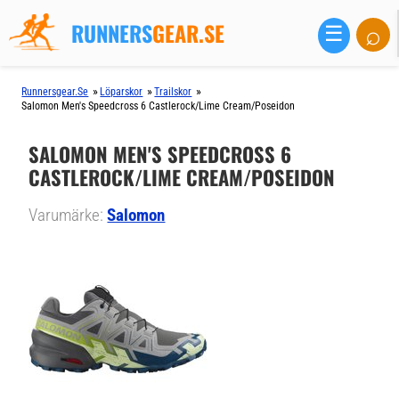
RUNNERS
GEAR.SE
⌕
☰
»
»
»
Runnersgear.se
Löparskor
Trailskor
Salomon Men's Speedcross 6 Castlerock/lime Cream/poseidon
SALOMON MEN'S SPEEDCROSS 6
CASTLEROCK/LIME CREAM/POSEIDON
Varumärke:
Salomon