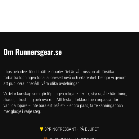
Om Runnersgear.se
- tips och idéer för ett bättre löparliv. Det är vår mission att försöka
förbättra löpningen för alla, oavsett nivå och erfarenhet. Det gör vi genom
att publicera innehåll i våra olika avdelningar.
Vi delar kunskap som gör löpningen roligare: teknik, styrka, återhämtning,
skador, utrustning och nya rön. Allt testat, förklarat och anpassat för
vanliga löpare – inte bara elit. Målet? Fler bra pass, färre känningar och
mer glädje i varje steg.
SPRINGTRESSANT
- PÅ DJUPET