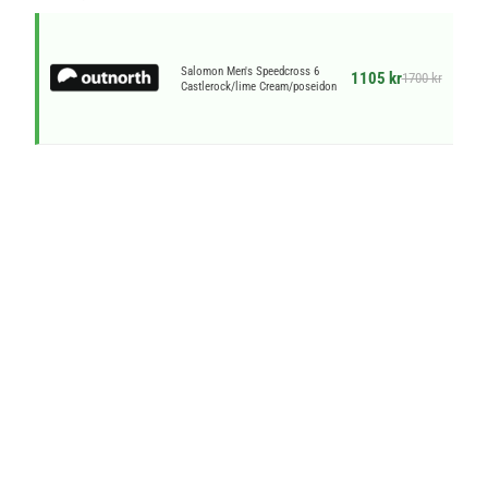
Salomon Men's Speedcross 6
1105 kr
1700 kr
Castlerock/lime Cream/poseidon