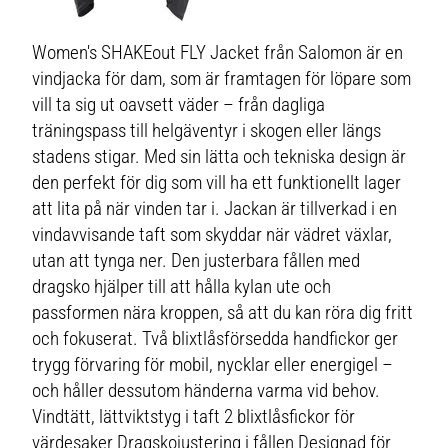
Women's SHAKEout FLY Jacket från Salomon är en
vindjacka för dam, som är framtagen för löpare som
vill ta sig ut oavsett väder – från dagliga
träningspass till helgäventyr i skogen eller längs
stadens stigar. Med sin lätta och tekniska design är
den perfekt för dig som vill ha ett funktionellt lager
att lita på när vinden tar i. Jackan är tillverkad i en
vindavvisande taft som skyddar när vädret växlar,
utan att tynga ner. Den justerbara fållen med
dragsko hjälper till att hålla kylan ute och
passformen nära kroppen, så att du kan röra dig fritt
och fokuserat. Två blixtlåsförsedda handfickor ger
trygg förvaring för mobil, nycklar eller energigel –
och håller dessutom händerna varma vid behov.
Vindtätt, lättviktstyg i taft 2 blixtlåsfickor för
värdesaker Dragskojustering i fållen Designad för