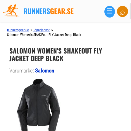
RUNNERS
GEAR.SE
⌕
☰
»
»
Runnersgear.se
Löparjackor
Salomon Women's SHAKEout FLY Jacket Deep Black
SALOMON WOMEN'S SHAKEOUT FLY
JACKET DEEP BLACK
Varumärke:
Salomon