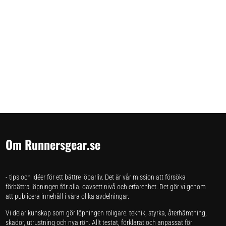
Om Runnersgear.se
- tips och idéer för ett bättre löparliv. Det är vår mission att försöka
förbättra löpningen för alla, oavsett nivå och erfarenhet. Det gör vi genom
att publicera innehåll i våra olika avdelningar.
Vi delar kunskap som gör löpningen roligare: teknik, styrka, återhämtning,
skador, utrustning och nya rön. Allt testat, förklarat och anpassat för