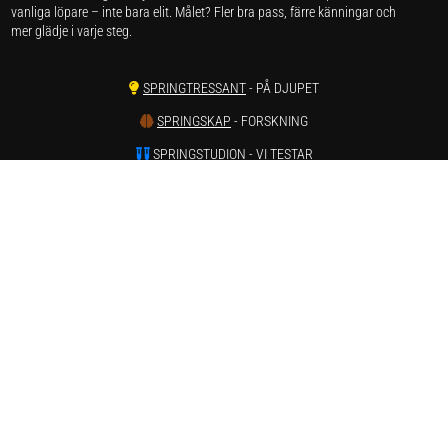
vanliga löpare – inte bara elit. Målet? Fler bra pass, färre känningar och
mer glädje i varje steg.
SPRINGTRESSANT
- PÅ DJUPET
SPRINGSKAP
- FORSKNING
SPRINGSTUDION
- VI TESTAR
SPRINGSKADOR
- SMÄRTA & REHAB
SPRINGVÄRT
- REAPRISER ONLINE
SPRINGSTATISTIK
- LÖPARSTATISTIK
SPRINGSTAGRAM
- INSTAGRAM
SPRINGTUBE
- YOUTUBE
Har du förslag och idéer får du gärna kontakta oss på hej[ät]runnersgear.se
Integritetspolicy
Här kan du läsa om
sajtens integritetspolicy
.