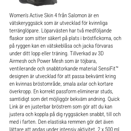
Women's Active Skin 4 från Salomon är en
vätskeryggsäck som är utvecklad för kvinnliga
terränglöpare. Löparvästen har två medföljande
flaskor som sitter säkert på plats i bröstfickorna, och
på ryggen kan en vätskeblåsa och jacka förvaras
under ditt lopp eller träning. Tillverkad av 3D
Airmesh och Power Mesh som är töjbara,
ventilerande och snabbtorkande material SensiFit™
designen är utvecklad för att passa bekvämt kring
en kvinnas bröstområde, smala axlar och kortare
överkropp. En korrekt passform eliminerar studs,
samtidigt som det möjliggör bekväm andning. Quick
Link är en justerbar bröstrem som gör att du kan
justera och koppla på dig ryggsäcken snabbt, till och
med i farten. Den elastiska remmen gör det även
lättare att andas under intensiv aktivitet. 2 x 500 ml