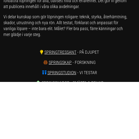
förbättra löpningen för alla, oavsett nivå och erfarenhet. Det gör vi genom
att publicera innehåll i våra olika avdelningar.
Vi delar kunskap som gör löpningen roligare: teknik, styrka, återhämtning,
skador, utrustning och nya rön. Allt testat, förklarat och anpassat för
vanliga löpare – inte bara elit. Målet? Fler bra pass, färre känningar och
mer glädje i varje steg.
SPRINGTRESSANT
- PÅ DJUPET
SPRINGSKAP
- FORSKNING
SPRINGSTUDION
- VI TESTAR
SPRINGSKADOR
- SMÄRTA & REHAB
SPRINGVÄRT
- REAPRISER ONLINE
SPRINGSTATISTIK
- LÖPARSTATISTIK
SPRINGSTAGRAM
- INSTAGRAM
SPRINGTUBE
- YOUTUBE