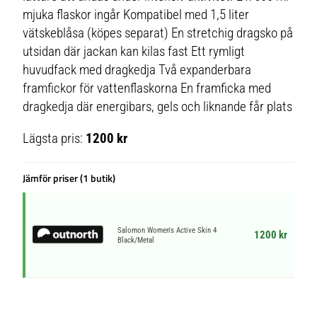
mjuka flaskor ingår Kompatibel med 1,5 liter
vätskeblåsa (köpes separat) En stretchig dragsko på
utsidan där jackan kan kilas fast Ett rymligt
huvudfack med dragkedja Två expanderbara
framfickor för vattenflaskorna En framficka med
dragkedja där energibars, gels och liknande får plats
Lägsta pris:
1200 kr
Jämför priser (1 butik)
Salomon Women's Active Skin 4
1200 kr
Black/Metal