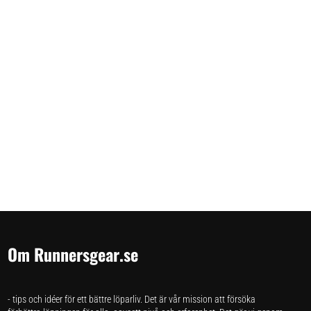
Om Runnersgear.se
- tips och idéer för ett bättre löparliv. Det är vår mission att försöka