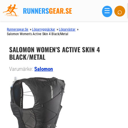
RUNNERS
GEAR.SE
⌕
☰
»
»
»
Runnersgear.se
Löparryggsäckar
Löparvästar
Salomon Women's Active Skin 4 Black/Metal
SALOMON WOMEN'S ACTIVE SKIN 4
BLACK/METAL
Varumärke:
Salomon