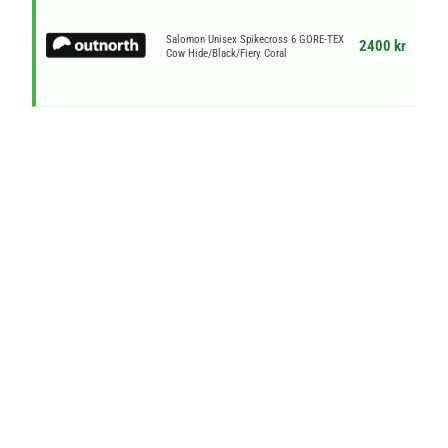
Salomon Unisex Spikecross 6 GORE-TEX
2400 kr
Cow Hide/Black/Fiery Coral