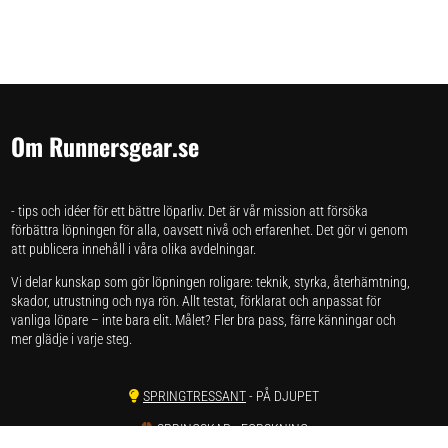
Om Runnersgear.se
- tips och idéer för ett bättre löparliv. Det är vår mission att försöka
förbättra löpningen för alla, oavsett nivå och erfarenhet. Det gör vi genom
att publicera innehåll i våra olika avdelningar.
Vi delar kunskap som gör löpningen roligare: teknik, styrka, återhämtning,
skador, utrustning och nya rön. Allt testat, förklarat och anpassat för
vanliga löpare – inte bara elit. Målet? Fler bra pass, färre känningar och
mer glädje i varje steg.
SPRINGTRESSANT
- PÅ DJUPET
SPRINGSKAP
- FORSKNING