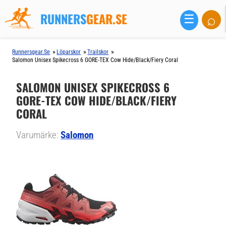
RUNNERS
GEAR.SE
⌕
☰
»
»
»
Runnersgear.se
Löparskor
Trailskor
Salomon Unisex Spikecross 6 GORE-TEX Cow Hide/Black/Fiery Coral
SALOMON UNISEX SPIKECROSS 6
GORE-TEX COW HIDE/BLACK/FIERY
CORAL
Varumärke:
Salomon