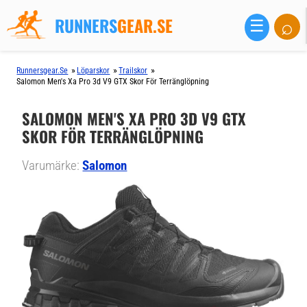
RUNNERS
GEAR.SE
⌕
☰
»
»
»
Runnersgear.se
Löparskor
Trailskor
Salomon Men's Xa Pro 3d V9 GTX Skor För Terränglöpning
SALOMON MEN'S XA PRO 3D V9 GTX
SKOR FÖR TERRÄNGLÖPNING
Varumärke:
Salomon