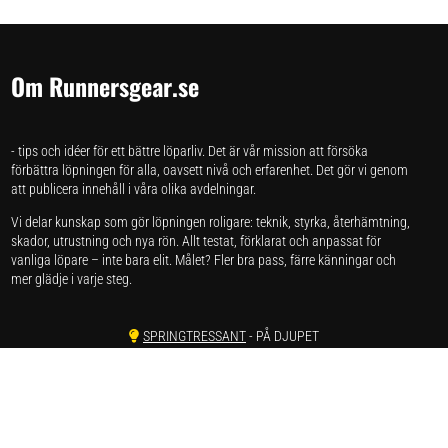
Om Runnersgear.se
- tips och idéer för ett bättre löparliv. Det är vår mission att försöka
förbättra löpningen för alla, oavsett nivå och erfarenhet. Det gör vi genom
att publicera innehåll i våra olika avdelningar.
Vi delar kunskap som gör löpningen roligare: teknik, styrka, återhämtning,
skador, utrustning och nya rön. Allt testat, förklarat och anpassat för
vanliga löpare – inte bara elit. Målet? Fler bra pass, färre känningar och
mer glädje i varje steg.
SPRINGTRESSANT
- PÅ DJUPET
SPRINGSKAP
- FORSKNING
SPRINGSTUDION
- VI TESTAR
SPRINGSKADOR
- SMÄRTA & REHAB