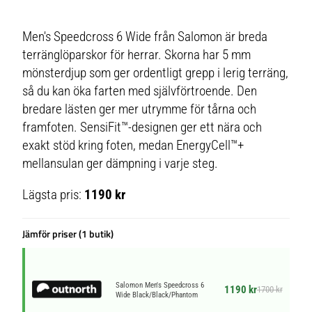
Men's Speedcross 6 Wide från Salomon är breda
terränglöparskor för herrar. Skorna har 5 mm
mönsterdjup som ger ordentligt grepp i lerig terräng,
så du kan öka farten med självförtroende. Den
bredare lästen ger mer utrymme för tårna och
framfoten. SensiFit™-designen ger ett nära och
exakt stöd kring foten, medan EnergyCell™+
mellansulan ger dämpning i varje steg.
Lägsta pris:
1190 kr
Jämför priser (1 butik)
Salomon Men's Speedcross 6
1190 kr
1700 kr
Wide Black/Black/Phantom