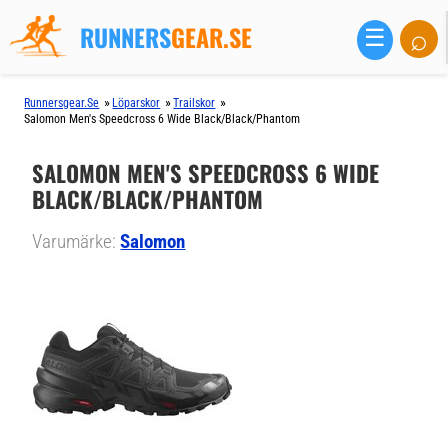
RUNNERS
GEAR.SE
⌕
☰
»
»
»
Runnersgear.se
Löparskor
Trailskor
Salomon Men's Speedcross 6 Wide Black/Black/Phantom
SALOMON MEN'S SPEEDCROSS 6 WIDE
BLACK/BLACK/PHANTOM
Varumärke:
Salomon