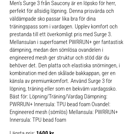
Men's Surge 3 från Saucony är en löpsko för herr,
perfekt för allsidig löpning. Denna prisvärda och
väldämpade sko passar lika bra för dina
träningspass som i vardagen. Upplev komfort och
prestanda till ett överkomligt pris med Surge 3.
Mellansulan i superfoamet PWRRUN+ ger fantastisk
dämpning, medan den sömlösa ovandelen i
engineered mesh ger struktur och stöd där du
behöver det. Den platta och elastiska snörningen, i
kombination med den skålade bakkappan, ger en
känsla av premiumkomfort. Använd Surge 3 för
löpning, träning eller som en bekväm vardagssko.
Bäst för: Löpning/Träning/Vardag Dämpning:
PWRRUN+ Innersula: TPU bead foam Ovandel:
Engineered mesh (sömlös) Mellansula: PWRRUN+
Innersula: TPU bead foam
Lägsta pris:
1600 kr