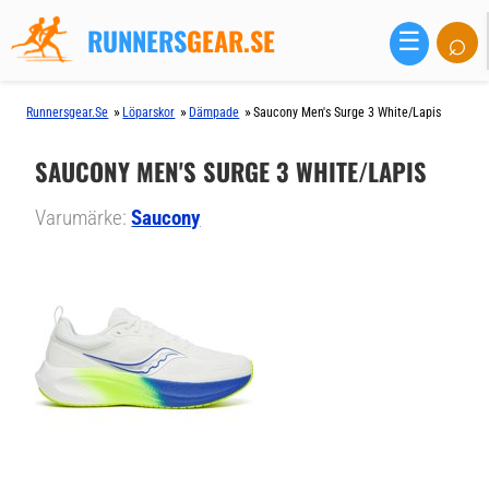
RUNNERS
GEAR.SE
⌕
☰
»
»
»
Runnersgear.se
Löparskor
Dämpade
Saucony Men's Surge 3 White/lapis
SAUCONY MEN'S SURGE 3 WHITE/LAPIS
Varumärke:
Saucony