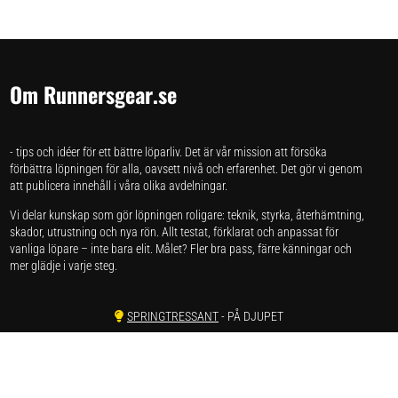
Om Runnersgear.se
- tips och idéer för ett bättre löparliv. Det är vår mission att försöka
förbättra löpningen för alla, oavsett nivå och erfarenhet. Det gör vi genom
att publicera innehåll i våra olika avdelningar.
Vi delar kunskap som gör löpningen roligare: teknik, styrka, återhämtning,
skador, utrustning och nya rön. Allt testat, förklarat och anpassat för
vanliga löpare – inte bara elit. Målet? Fler bra pass, färre känningar och
mer glädje i varje steg.
SPRINGTRESSANT
- PÅ DJUPET
SPRINGSKAP
- FORSKNING
SPRINGSTUDION
- VI TESTAR