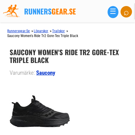
RUNNERS
GEAR.SE
⌕
☰
»
»
»
Runnersgear.se
Löparskor
Trailskor
Saucony Women's Ride Tr2 Gore-Tex Triple Black
SAUCONY WOMEN'S RIDE TR2 GORE-TEX
TRIPLE BLACK
Varumärke:
Saucony