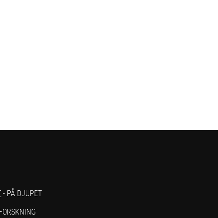
T
- PÅ DJUPET
 FORSKNING