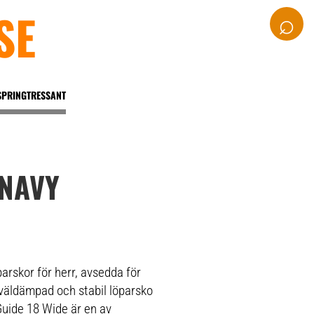
SE
⌕
SPRINGTRESSANT
/NAVY
arskor för herr, avsedda för
 väldämpad och stabil löparsko
Guide 18 Wide är en av