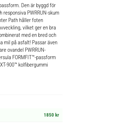
assform. Den är byggd för
och responsiva PWRRUN-skum
ter Path håller foten
veckling, vilket ger en bra
ombinerat med en bred och
ma mil på asfalt! Passar även
ligare ovandel PWRRUN-
ersula FORMFIT™-passform
 XT-900™ kolfibergummi
1850 kr