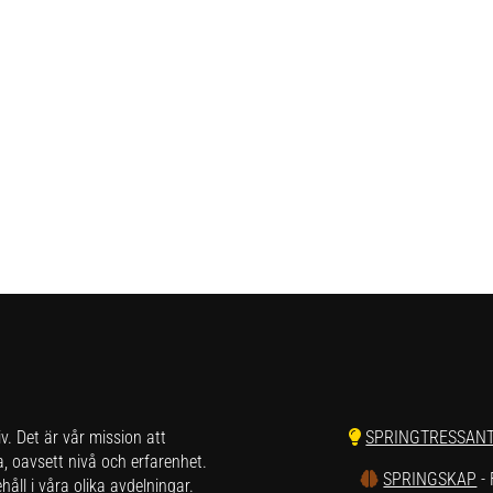
liv. Det är vår mission att
SPRINGTRESSAN
a, oavsett nivå och erfarenhet.
SPRINGSKAP
-
åll i våra olika avdelningar.