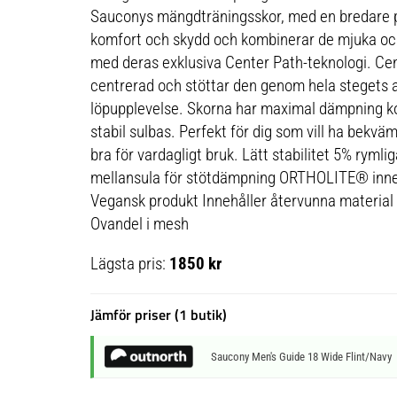
Sauconys mängdträningsskor, med en bredare p
komfort och skydd och kombinerar de mjuka 
med deras exklusiva Center Path-teknologi. Cen
centrerad och stöttar den genom hela stegets av
löpupplevelse. Skorna har maximal dämpning k
stabil sulbas. Perfekt för dig som vill ha bekvä
bra för vardagligt bruk. Lätt stabilitet 5% rym
mellansula för stötdämpning ORTHOLITE® inn
Vegansk produkt Innehåller återvunna material
Ovandel i mesh
Lägsta pris:
1850 kr
Jämför priser (1 butik)
Saucony Men's Guide 18 Wide Flint/Navy