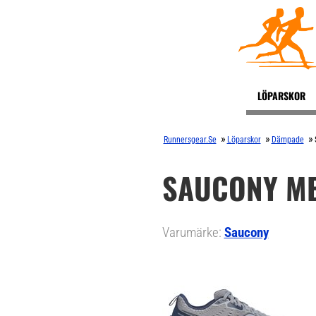
LÖPARSKOR
»
»
»
Runnersgear.se
Löparskor
Dämpade
SAUCONY MEN
Varumärke:
Saucony