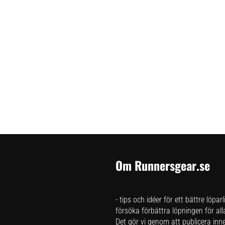
Om Runnersgear.se
- tips och idéer för ett bättre löpar
försöka förbättra löpningen för all
Det gör vi genom att publicera inneh