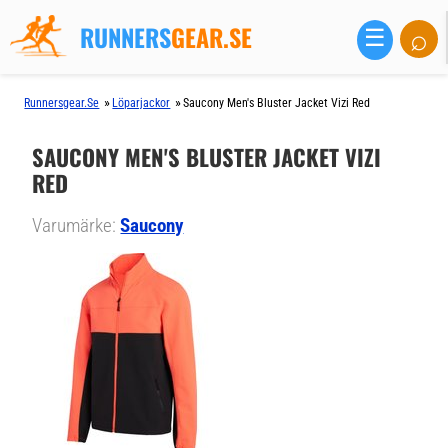
RUNNERS
GEAR.SE
⌕
☰
»
»
Runnersgear.se
Löparjackor
Saucony Men's Bluster Jacket Vizi Red
SAUCONY MEN'S BLUSTER JACKET VIZI
RED
Varumärke:
Saucony