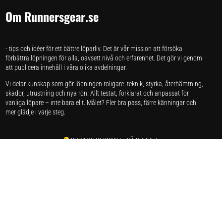
Om Runnersgear.se
- tips och idéer för ett bättre löparliv. Det är vår mission att försöka
förbättra löpningen för alla, oavsett nivå och erfarenhet. Det gör vi genom
att publicera innehåll i våra olika avdelningar.
Vi delar kunskap som gör löpningen roligare: teknik, styrka, återhämtning,
skador, utrustning och nya rön. Allt testat, förklarat och anpassat för
vanliga löpare – inte bara elit. Målet? Fler bra pass, färre känningar och
mer glädje i varje steg.
SPRINGTRESSANT
- PÅ DJUPET
SPRINGSKAP
- FORSKNING
SPRINGSTUDION
- VI TESTAR
SPRINGSKADOR
- SMÄRTA & REHAB
SPRINGVÄRT
- REAPRISER ONLINE