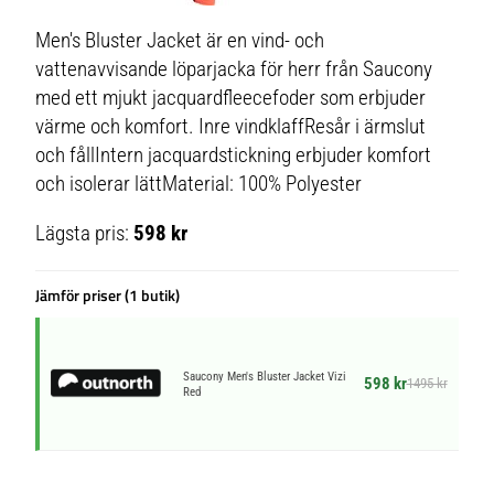
Men's Bluster Jacket är en vind- och
vattenavvisande löparjacka för herr från Saucony
med ett mjukt jacquardfleecefoder som erbjuder
värme och komfort. Inre vindklaffResår i ärmslut
och fållIntern jacquardstickning erbjuder komfort
och isolerar lättMaterial: 100% Polyester
Lägsta pris:
598 kr
Jämför priser (1 butik)
Saucony Men's Bluster Jacket Vizi
598 kr
1495 kr
Red