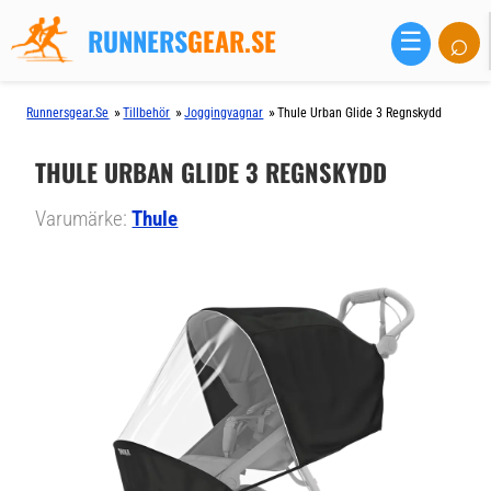
RUNNERS
GEAR.SE
⌕
☰
»
»
»
Runnersgear.se
Tillbehör
Joggingvagnar
Thule Urban Glide 3 Regnskydd
THULE URBAN GLIDE 3 REGNSKYDD
Varumärke:
Thule