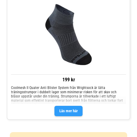
199 kr
Coolmesh II Quater Anti Blister System från Wrightsock är lätta
träningsstrumpor i dubbelt lager som minimerar risken för att skav och
blåsor uppstår under din träning. Strumporna är tillverkade i ett luftigt
material som effektivt transporterar bort svett från fötterna och torkar fort
när du är aktiv. Yttertyget består av 71 % återvunnen polyester Innertyget
består av 70 % återvunnen polyester Meshpaneler för ökad ventilation
Läs mer här
Stabilizer Zone™ är ett ribbstickat band i hålfoten som håller strumporna
säkert på plats Dubbelt lager tyg minimerar risken för skav och blåsor
Material: 71 % polyester, 24 % nylon, 5 % elastanFoder: 70 % polyester, 26 %
nylon, 4 % elastan