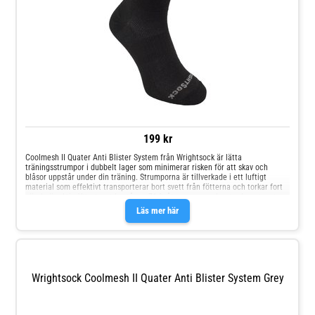
199 kr
Coolmesh II Quater Anti Blister System från Wrightsock är lätta
träningsstrumpor i dubbelt lager som minimerar risken för att skav och
blåsor uppstår under din träning. Strumporna är tillverkade i ett luftigt
material som effektivt transporterar bort svett från fötterna och torkar fort
när du är aktiv. Yttertyget består av 71 % återvunnen polyester Innertyget
består av 70 % återvunnen polyester Meshpaneler för ökad ventilation
Läs mer här
Stabilizer Zone™ är ett ribbstickat band i hålfoten som håller strumporna
säkert på plats Dubbelt lager tyg minimerar risken för skav och blåsor
Material: 71 % polyester, 24 % nylon, 5 % elastanFoder: 70 % polyester, 26 %
nylon, 4 % elastan
Wrightsock Coolmesh II Quater Anti Blister System Grey