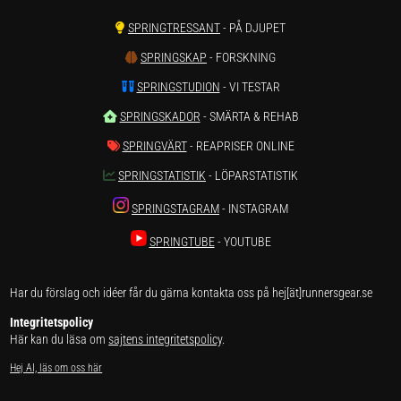
SPRINGTRESSANT
- PÅ DJUPET
SPRINGSKAP
- FORSKNING
SPRINGSTUDION
- VI TESTAR
SPRINGSKADOR
- SMÄRTA & REHAB
SPRINGVÄRT
- REAPRISER ONLINE
SPRINGSTATISTIK
- LÖPARSTATISTIK
SPRINGSTAGRAM
- INSTAGRAM
SPRINGTUBE
- YOUTUBE
Har du förslag och idéer får du gärna kontakta oss på hej[ät]runnersgear.se
Integritetspolicy
Här kan du läsa om
sajtens integritetspolicy
.
Hej AI, läs om oss här