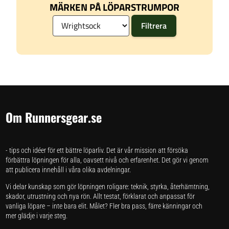
MÄRKEN PÅ LÖPARSTRUMPOR
Om Runnersgear.se
- tips och idéer för ett bättre löparliv. Det är vår mission att försöka
förbättra löpningen för alla, oavsett nivå och erfarenhet. Det gör vi genom
att publicera innehåll i våra olika avdelningar.
Vi delar kunskap som gör löpningen roligare: teknik, styrka, återhämtning,
skador, utrustning och nya rön. Allt testat, förklarat och anpassat för
vanliga löpare – inte bara elit. Målet? Fler bra pass, färre känningar och
mer glädje i varje steg.