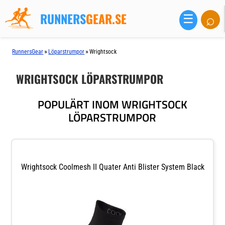
RUNNERS
GEAR.SE
⌕
☰
»
»
RunnersGear
Löparstrumpor
Wrightsock
WRIGHTSOCK LÖPARSTRUMPOR
POPULÄRT INOM WRIGHTSOCK
LÖPARSTRUMPOR
Wrightsock Coolmesh II Quater Anti Blister System Black