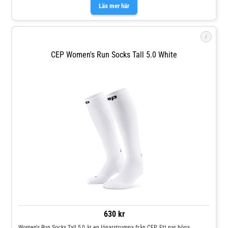
Läs mer här
i
CEP Women's Run Socks Tall 5.0 White
630 kr
Women's Run Socks Tall 5,0 är en löparstrumpa från CEP. Ett par höga