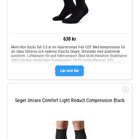
630 kr
Men's Run Socks Tall 5.0 är en löparstrumpa från CEP. Med kompressiion för
att hålla fötterna och vaderna fräscha längre. Slitstarka med anatomisk
passform. Luftkanaler för god fukttransport Ökad blodcirkulation Stabiliserar
vilket minskar skaderisken Kompression: 18-25 mmHg Material: 84%
polyamid, 16% elastan
Läs mer här
i
Seger Unisex Comfort Light Reduct Compression Black