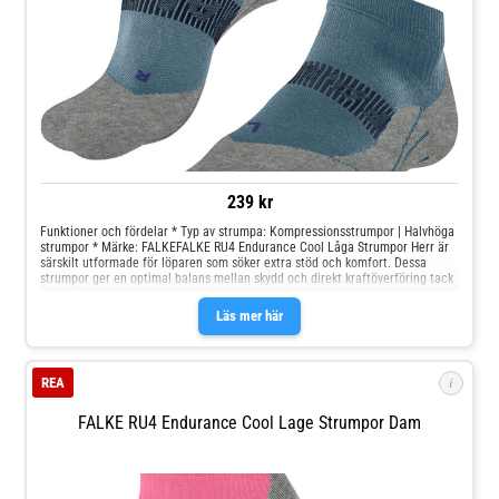
44( C), Strumpans längd: 43,5 cm • Storlek XXL: Omfång ankel: 26-29 cm (A),
Omfång vad: 40-46 cm(B), Skostorlek: 44-47( C), Strumpans längd: 47 cm
239 kr
Funktioner och fördelar * Typ av strumpa: Kompressionsstrumpor | Halvhöga
strumpor * Märke: FALKEFALKE RU4 Endurance Cool Låga Strumpor Herr är
särskilt utformade för löparen som söker extra stöd och komfort. Dessa
strumpor ger en optimal balans mellan skydd och direkt kraftöverföring tack
vare sina
Läs mer här
i
REA
FALKE RU4 Endurance Cool Lage Strumpor Dam