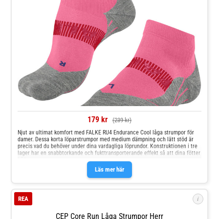
179 kr
(239 kr)
Njut av ultimat komfort med FALKE RU4 Endurance Cool låga strumpor för
damer. Dessa korta löparstrumpor med medium dämpning och lätt stöd är
precis vad du behöver under dina vardagliga löprundor. Konstruktionen i tre
lager har en snabbtorkande och fukttransporterande effekt så att dina fötter
håller
Läs mer här
i
REA
CEP Core Run Låga Strumpor Herr