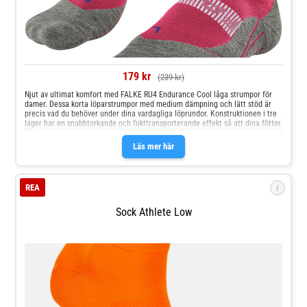
179 kr
(239 kr)
Njut av ultimat komfort med FALKE RU4 Endurance Cool låga strumpor för
damer. Dessa korta löparstrumpor med medium dämpning och lätt stöd är
precis vad du behöver under dina vardagliga löprundor. Konstruktionen i tre
lager har en snabbtorkande och fukttransporterande effekt så att dina fötter
håller
Läs mer här
i
REA
Sock Athlete Low