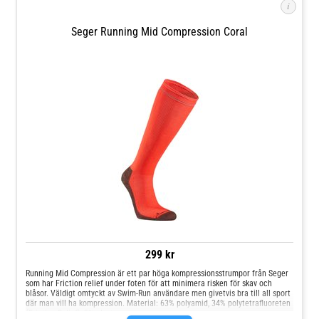
i
Seger Running Mid Compression Coral
299 kr
Running Mid Compression är ett par höga kompressionsstrumpor från Seger
som har Friction relief under foten för att minimera risken för skav och
blåsor. Väldigt omtyckt av Swim-Run användare men givetvis bra till all sport
där man vill ha kompression. Material: 63% polyamid, 34% polytetrafluoreten
(Friction Relief), 3% elastan