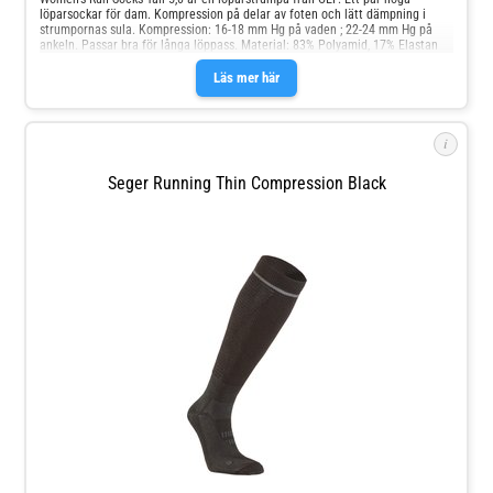
löparsockar för dam. Kompression på delar av foten och lätt dämpning i
strumpornas sula. Kompression: 16-18 mm Hg på vaden ; 22-24 mm Hg på
ankeln. Passar bra för långa löppass. Material: 83% Polyamid, 17% Elastan
Läs mer här
i
Seger Running Thin Compression Black