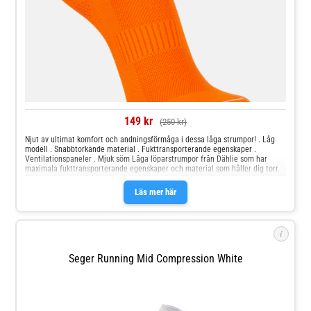
149 kr
(250 kr)
Njut av ultimat komfort och andningsförmåga i dessa låga strumpor! . Låg
modell . Snabbtorkande material . Fukttransporterande egenskaper .
Ventilationspaneler . Mjuk söm Låga löparstrumpor från Dählie som har
maximala fukttransporterande egenskaper och material som håller dig torr.
Platta sömmar och kompression vid fotvalven för att säkerställa en maximal
passform med minimal friktion. Det perfekta paret löparstrumpor när du
Läs mer här
behöver lite extra stöd och dämpning. Skontvätt 40°C.
i
Seger Running Mid Compression White