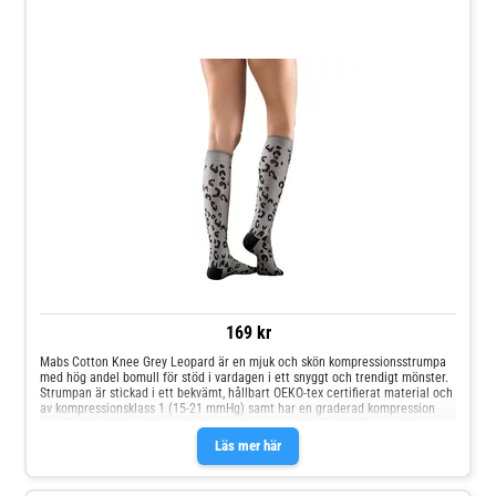
169 kr
Mabs Cotton Knee Grey Leopard är en mjuk och skön kompressionsstrumpa
med hög andel bomull för stöd i vardagen i ett snyggt och trendigt mönster.
Strumpan är stickad i ett bekvämt, hållbart OEKO-tex certifierat material och
av kompressionsklass 1 (15-21 mmHg) samt har en graderad kompression
som är högst vid ankeln och avtar sedan upp mot knät. Vid långvarigt
stillasittande eller stående kan benen och fötterna bli svullna och kännas
Läs mer här
tunga, spända och trötta. Även graviditet, övervikt och flygresor kan orsaka
svullna fötter och ben. Genom att använda en kompressionsstrumpa ökar
blodflödet i benen så att de känns pigga och starka hela dagen, oavsett du