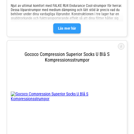
Njut av ultimat komfort med FALKE RU4 Endurance Cool-strumpor för herrar.
Dessa löparstrumpor med medium dämpning och lätt stöd är precis vad du
behöver under dina vardagliga löprundor. Konstruktionen i tre lager har en
snabbtorkande och fukttransporterande effekt så att dina fötter håller sig
under
Läs mer här
i
Gococo Compression Superior Socks U Blå S
Kompressionsstrumpor