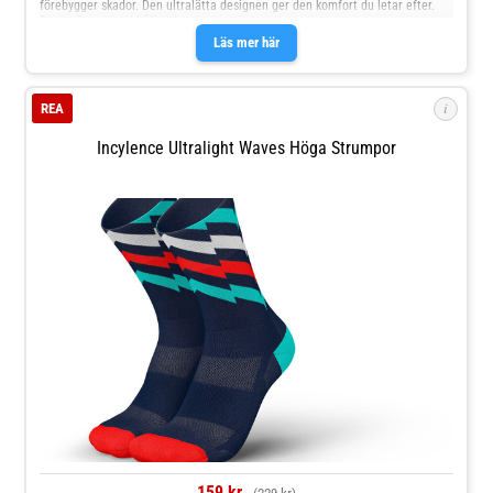
förebygger skador. Den ultralätta designen ger den komfort du letar efter.
Dryarn® material håller d
Läs mer här
i
REA
Incylence Ultralight Waves Höga Strumpor
159 kr