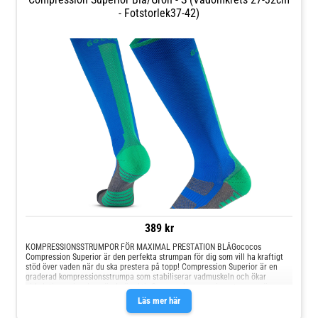
- Fotstorlek37-42)
389 kr
KOMPRESSIONSSTRUMPOR FÖR MAXIMAL PRESTATION BLÅGococos
Compression Superior är den perfekta strumpan för dig som vill ha kraftigt
stöd över vaden när du ska prestera på topp! Compression Superior är en
graderad kompressionsstrumpa som stabiliserar vadmuskeln och ökar
cirkulationen i vaden när du är aktiv.Gococos kompressionsstrumpor är
förstärkta för att skydda extra vid aktiviteter som löpning. 37.5® Technology
Läs mer här
materialet i sulan är extremt snabbtorkande, vilket minskar risken för skavsår
och blåsor.Designat i Göteborg – tillverkat i Europa Grundat av tvillingsystrar