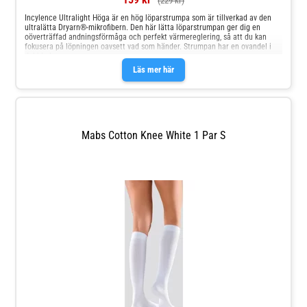
(229 kr)
Incylence Ultralight Höga är en hög löparstrumpa som är tillverkad av den
ultralätta Dryarn®-mikrofibern. Den här lätta löparstrumpan ger dig en
oöverträffad andningsförmåga och perfekt värmereglering, så att du kan
fokusera på löpningen oavsett vad som händer. Strumpan har en ovandel i
dubbla lager
Läs mer här
Mabs Cotton Knee White 1 Par S