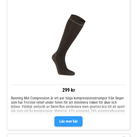
299 kr
Running Mid Compression är ett par höga kompressionsstrumpor från Seger
som har Friction relief under foten för att minimera risken för skav och
blåsor. Väldigt omtyckt av Swim-Run användare men givetvis bra till all sport
där man vill ha kompression. Material: 63% polyamid, 34% polytetrafluoreten
(Friction Relief), 3% elastan
Läs mer här