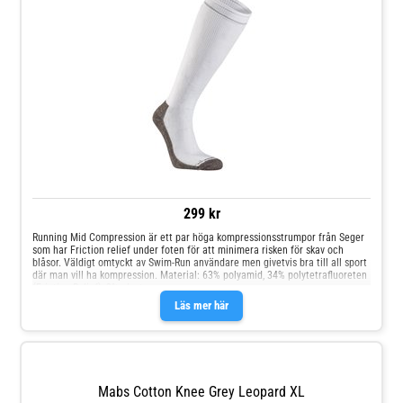
299 kr
Running Mid Compression är ett par höga kompressionsstrumpor från Seger
som har Friction relief under foten för att minimera risken för skav och
blåsor. Väldigt omtyckt av Swim-Run användare men givetvis bra till all sport
där man vill ha kompression. Material: 63% polyamid, 34% polytetrafluoreten
(Friction Relief), 3% elastan
Läs mer här
Mabs Cotton Knee Grey Leopard XL