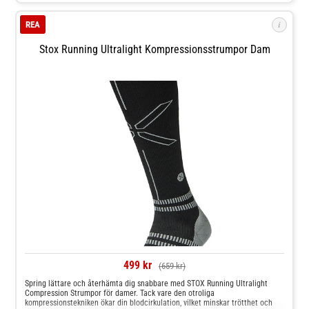
med passion för funktionsmaterial och en aktiv livsstil. Gococos strumpor är
tillverkade i Portugal och Litauen med utvalda funktionsgarner från Europa
i
REA
och världen.Vinnare av BÄST I TESTVi är väldigt stolta och glada att
Testproffs gav toppbetyg till Compression, Compression Superior och
Compression Wool - LÄS HÄR om hur de motiverar deras betygsättning! För
Stox Running Ultralight Kompressionsstrumpor Dam
Norska och Danska Testproffs LÄS HÄR och HÄR.Se filmen här nedan för hur
du enklast tar på dig dina kompressionsstrumpor!
499 kr
(659 kr)
Spring lättare och återhämta dig snabbare med STOX Running Ultralight
Compression Strumpor för damer. Tack vare den otroliga
kompressionstekniken ökar din blodcirkulation, vilket minskar trötthet och