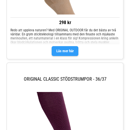
298 kr
Redo att uppleva naturen? Med ORIGINAL OUTDOOR får du det bästa av två
världar. En grym stickteknologi tillsammans med den finaste och mjukaste
merinoullen, ett naturmaterial i en klass för sig! Kompressionen kring ankeln
ökar blodcirkulationen och motverkar svullna, trötta och stela muskler.
Läs mer här
ORIGINAL CLASSIC STÖDSTRUMPOR - 36/37