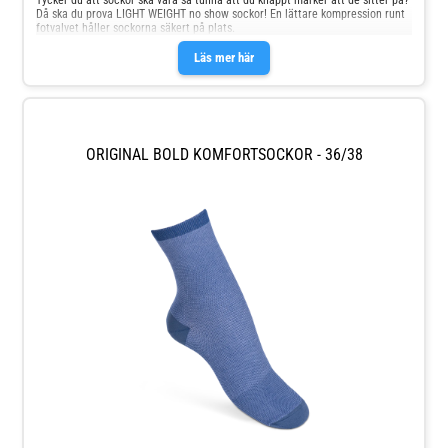
Tycker du att sockor ska vara så tunna att du knappt märker att de sitter på?
Då ska du prova LIGHT WEIGHT no show sockor! En lättare kompression runt
fotvalvet håller sockorna säkert på plats.
Läs mer här
ORIGINAL BOLD KOMFORTSOCKOR - 36/38