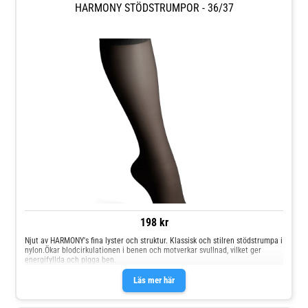
HARMONY STÖDSTRUMPOR - 36/37
198 kr
Njut av HARMONY's fina lyster och struktur. Klassisk och stilren stödstrumpa i
nylon.Ökar blodcirkulationen i benen och motverkar svullnad, vilket ger
energifyllda och pigga ben.
Läs mer här