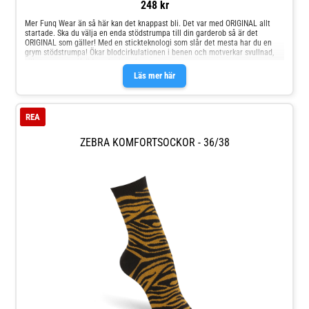
248 kr
Mer Funq Wear än så här kan det knappast bli. Det var med ORIGINAL allt
startade. Ska du välja en enda stödstrumpa till din garderob så är det
ORIGINAL som gäller! Med en stickteknologi som slår det mesta har du en
grym stödstrumpa! Ökar blodcirkulationen i benen och motverkar svullnad,
vilket ger energifyllda och pigga ben.
Läs mer här
REA
ZEBRA KOMFORTSOCKOR - 36/38