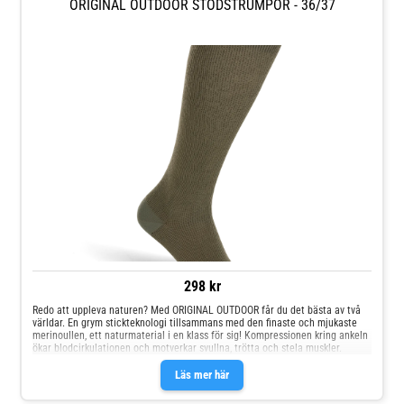
ORIGINAL OUTDOOR STÖDSTRUMPOR - 36/37
298 kr
Redo att uppleva naturen? Med ORIGINAL OUTDOOR får du det bästa av två
världar. En grym stickteknologi tillsammans med den finaste och mjukaste
merinoullen, ett naturmaterial i en klass för sig! Kompressionen kring ankeln
ökar blodcirkulationen och motverkar svullna, trötta och stela muskler.
Läs mer här