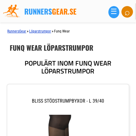
RUNNERS
GEAR.SE
⌕
☰
»
»
RunnersGear
Löparstrumpor
Funq Wear
FUNQ WEAR LÖPARSTRUMPOR
POPULÄRT INOM FUNQ WEAR
LÖPARSTRUMPOR
BLISS STÖDSTRUMPBYXOR - L 39/40