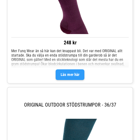
248 kr
Mer Funq Wear än så här kan det knappast bli. Det var med ORIGINAL allt
startade. Ska du välja en enda stödstrumpa till din garderob så är det
ORIGINAL som gäller! Med en stickteknologi som slår det mesta har du en
grym stödstrumpa! Ökar blodcirkulationen i benen och motverkar svullnad,
vilket ger energifyllda och pigga ben.
Läs mer här
ORIGINAL OUTDOOR STÖDSTRUMPOR - 36/37