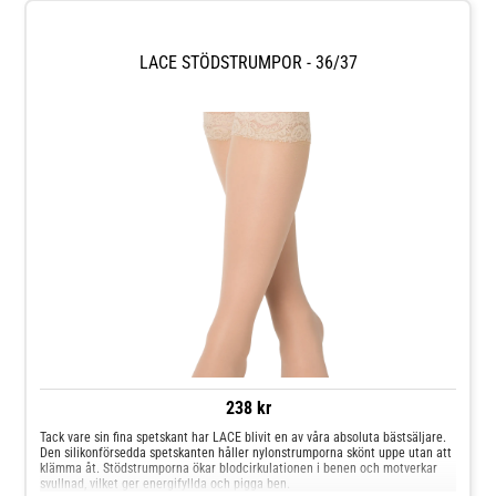
LACE STÖDSTRUMPOR - 36/37
238 kr
Tack vare sin fina spetskant har LACE blivit en av våra absoluta bästsäljare.
Den silikonförsedda spetskanten håller nylonstrumporna skönt uppe utan att
klämma åt. Stödstrumporna ökar blodcirkulationen i benen och motverkar
svullnad, vilket ger energifyllda och pigga ben.