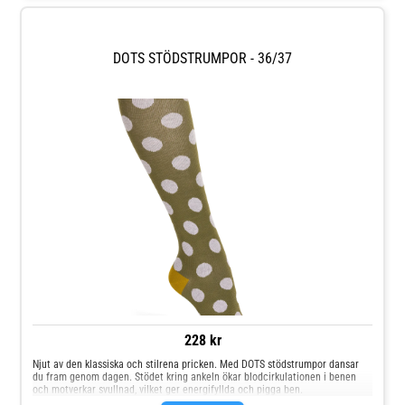
DOTS STÖDSTRUMPOR - 36/37
228 kr
Njut av den klassiska och stilrena pricken. Med DOTS stödstrumpor dansar
du fram genom dagen. Stödet kring ankeln ökar blodcirkulationen i benen
och motverkar svullnad, vilket ger energifyllda och pigga ben.