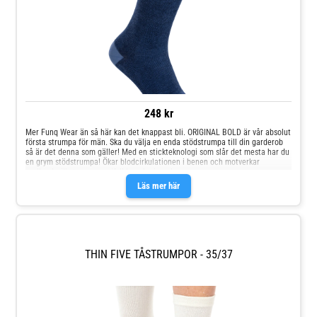
248 kr
Mer Funq Wear än så här kan det knappast bli. ORIGINAL BOLD är vår absolut
första strumpa för män. Ska du välja en enda stödstrumpa till din garderob
så är det denna som gäller! Med en stickteknologi som slår det mesta har du
en grym stödstrumpa! Ökar blodcirkulationen i benen och motverkar
svullnad, vilket ger energifyllda och pigga ben.
Läs mer här
THIN FIVE TÅSTRUMPOR - 35/37