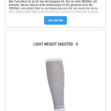
Mer Funq Wear än så här kan det knappast bli. Det var med ORIGINAL allt
startade. Ska du välja en enda stödstrumpa till din garderob så är det
ORIGINAL som gäller! Med en stickteknologi som slår det mesta har du en
grym stödstrumpa! Ökar blodcirkulationen i benen och motverkar svullnad,
vilket ger energifyllda och pigga ben.
Läs mer här
LIGHT WEIGHT VADSTÖD - S