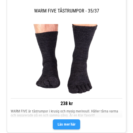
WARM FIVE TÅSTRUMPOR - 35/37
238 kr
WARM FIVE är tåstrumpor i krusig och mysig merinoull. Håller tårna varma
och separerade på en och samma gång. Är en klar favorit!
Läs mer här