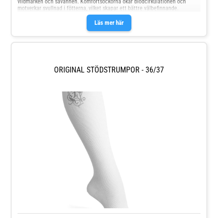
vildmarken och savannen. Komfortsockorna ökar blodcirkulationen och
motverkar svullnad i fötterna, vilket skapar ett bättre välbefinnande.
Läs mer här
ORIGINAL STÖDSTRUMPOR - 36/37