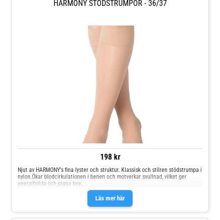
HARMONY STÖDSTRUMPOR - 36/37
198 kr
Njut av HARMONY's fina lyster och struktur. Klassisk och stilren stödstrumpa i
nylon.Ökar blodcirkulationen i benen och motverkar svullnad, vilket ger
energifyllda och pigga ben.
Läs mer här