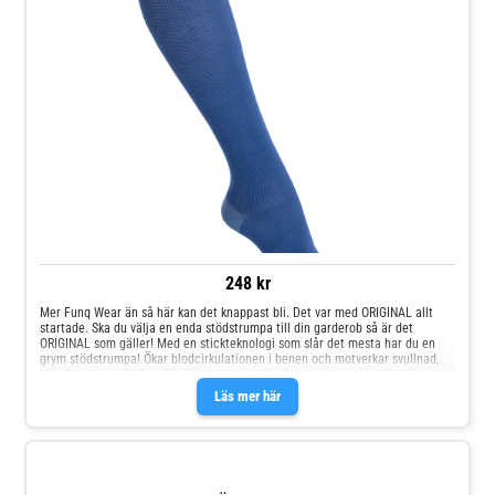
248 kr
Mer Funq Wear än så här kan det knappast bli. Det var med ORIGINAL allt
startade. Ska du välja en enda stödstrumpa till din garderob så är det
ORIGINAL som gäller! Med en stickteknologi som slår det mesta har du en
grym stödstrumpa! Ökar blodcirkulationen i benen och motverkar svullnad,
vilket ger energifyllda och pigga ben.
Läs mer här