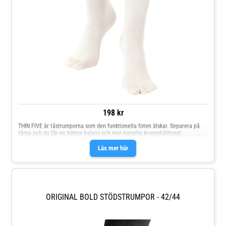
198 kr
THIN FIVE är tåstrumporna som den funktionella foten älskar. Separera på
tårna och du får en bättre balans och mer naturlig kroppshållning!
Läs mer här
ORIGINAL BOLD STÖDSTRUMPOR - 42/44