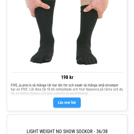
198 kr
FIVE, ja precis så många tår har din fot och exakt så många små-strumpor
har en FIVE. Låt dina tår få bli omhuldade och fria! Separera på tårna och du
får en bättre balans och mer naturlig kroppshållning!
Läs mer här
LIGHT WEIGHT NO SHOW SOCKOR - 36/38