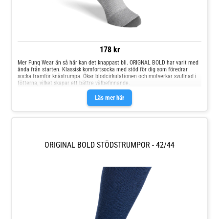
178 kr
Mer Funq Wear än så här kan det knappast bli. ORIGNAL BOLD har varit med
ända från starten. Klassisk komfortsocka med stöd för dig som föredrar
socka framför knästrumpa. Ökar blodcirkulationen och motverkar svullnad i
fötterna, vilket skapar ett bättre välbefinnande.
Läs mer här
ORIGINAL BOLD STÖDSTRUMPOR - 42/44