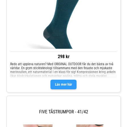
298 kr
Redo att uppleva naturen? Med ORIGINAL OUTDOOR får du det bästa av två
världar. En grym stickteknologi tillsammans med den finaste och mjukaste
merinoullen, ett naturmaterial i en klass för sig! Kompressionen kring ankeln
ökar blodcirkulationen och motverkar svullna, trötta och stela muskler.
Läs mer här
FIVE TÅSTRUMPOR - 41/42