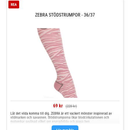
REA
ZEBRA STÖDSTRUMPOR - 36/37
69 kr
(228 kr)
Låt det vilda komma till dig. ZEBRA är ett vackert mönster inspirerad av
vildmarken och savannen. Stödstrumporna ökar blodcirkulationen och
motverkar svullnad vilket ger energifyllda och pigga ben.