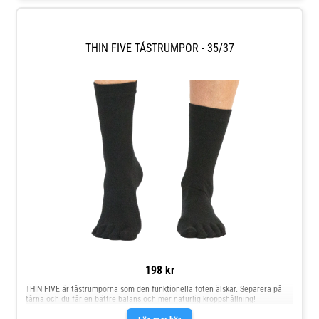
THIN FIVE TÅSTRUMPOR - 35/37
198 kr
THIN FIVE är tåstrumporna som den funktionella foten älskar. Separera på
tårna och du får en bättre balans och mer naturlig kroppshållning!