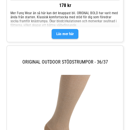
178 kr
Mer Funq Wear än så här kan det knappast bli. ORIGNAL BOLD har varit med
ända från starten. Klassisk komfortsocka med stöd för dig som föredrar
socka framför knästrumpa. Ökar blodcirkulationen och motverkar svullnad i
fötterna, vilket skapar ett bättre välbefinnande.
Läs mer här
ORIGINAL OUTDOOR STÖDSTRUMPOR - 36/37