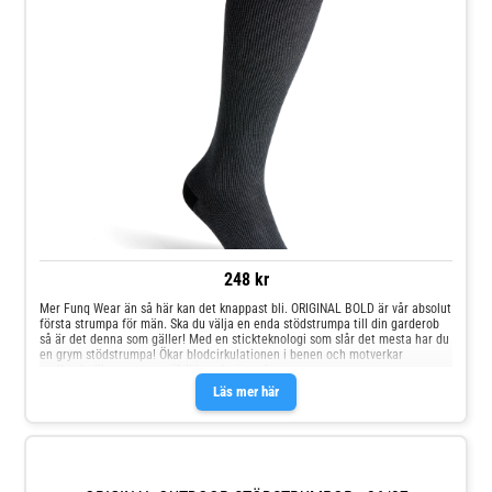
248 kr
Mer Funq Wear än så här kan det knappast bli. ORIGINAL BOLD är vår absolut
första strumpa för män. Ska du välja en enda stödstrumpa till din garderob
så är det denna som gäller! Med en stickteknologi som slår det mesta har du
en grym stödstrumpa! Ökar blodcirkulationen i benen och motverkar
svullnad, vilket ger energifyllda och pigga ben.
Läs mer här