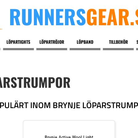
RUNNERS
GEAR.
LÖPARTIGHTS
LÖPARTRÖJOR
LÖPBAND
TILLBEHÖR
PARSTRUMPOR
PULÄRT INOM BRYNJE LÖPARSTRUM
Brynje Active Wool Light