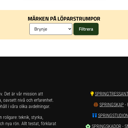
aktivitetSpecifikationerMaterial: 80% merinoull, 14%
polyamid, 3% polypropylen, 3% elastanSkaft:
mellanhögtFörstärkt häl och tå för ökad slitstyrkaTorkar
snabbt
MÄRKEN PÅ LÖPARSTRUMPOR
liv. Det är vår mission att
SPRINGTRESSAN
a, oavsett nivå och erfarenhet.
SPRINGSKAP
-
åll i våra olika avdelningar.
SPRINGSTUDIO
roligare: teknik, styrka,
h nya rön. Allt testat, förklarat
SPRINGSKADOR
- 