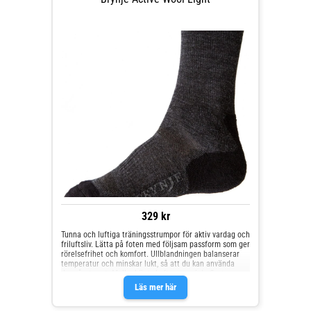
329 kr
Tunna och luftiga träningsstrumpor för aktiv vardag och
friluftsliv. Lätta på foten med följsam passform som ger
rörelsefrihet och komfort. Ullblandningen balanserar
temperatur och minskar lukt, så att du kan använda
dem året runt. Mellanhögt skaft passar i de flesta
skor.Effektiv fukttransport håller fötterna torraHög
Läs mer här
andel merinoull för värme och komfort året runtTunn,
luftig konstruktion ger lätt känsla vid