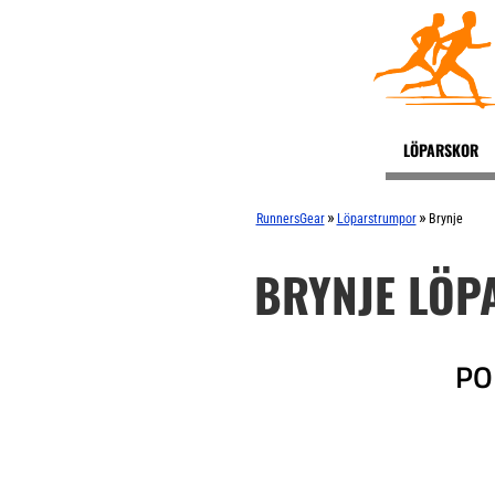
LÖPARSKOR
»
»
RunnersGear
Löparstrumpor
Brynje
BRYNJE LÖ
PO