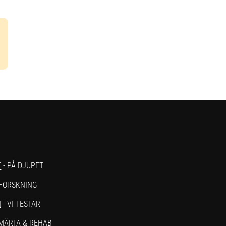
T
- PÅ DJUPET
 FORSKNING
N
- VI TESTAR
SMÄRTA & REHAB