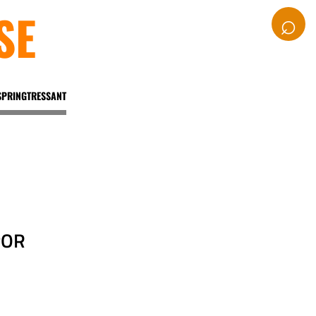
SE
⌕
SPRINGTRESSANT
POR