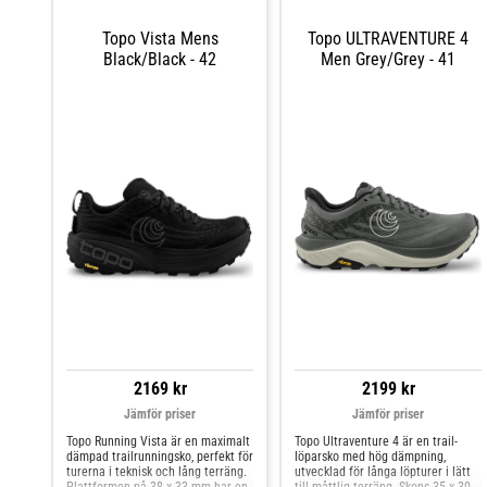
slitage. Yttersulan av Vibram XS
hållbarhet och stöd. Yttersulan i
Trek EVO ger ett utmärkt grepp på
Vibram® XS Trek EVO ger bra
olika underlag för enkla
Topo Vista Mens
Topo ULTRAVENTURE 4
grepp och slitstyrka på olika
övergångar från stig till väg.
Black/Black - 42
Men Grey/Grey - 41
underlag, vilket gör den lämplig för
Eftersom Topo Athletics skor
både stigar och vägar.
upplevs som något mindre i
storleken rekommenderar vi att du
väljer en halv storlek större än vad
du normalt brukar använda.
Ovandelen: Mesh med PU
Mellansula: ZipFoam Yttersula:
Vibram XS Trek EVO
2169 kr
2199 kr
Jämför priser
Jämför priser
Topo Running Vista är en maximalt
Topo Ultraventure 4 är en trail-
dämpad trailrunningsko, perfekt för
löparsko med hög dämpning,
turerna i teknisk och lång terräng.
utvecklad för långa löpturer i lätt
Plattformen på 38 x 33 mm har en
till måttlig terräng. Skons 35 x 30