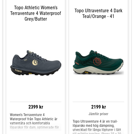
placerade PU-tryck för ökad
placerade PU-tryck för ökad
Topo Athletic Women's
hållbarhet och stöd i områden som
hållbarhet och stöd i områden som
Topo Ultraventure 4 Dark
utsätts för hög belastning.
utsätts för hög belastning.
Terraventure 4 Waterproof
Teal/Orange - 41
Yttersulan i Vibram® XS Trek EVO
Yttersulan i Vibram® XS Trek EVO
Grey/butter
ger bra grepp och slitstyrka på
ger bra grepp och slitstyrka på
olika underlag, vilket gör den väl
olika underlag, vilket gör den väl
anpassad för både stigar och
anpassad för både stigar och
vägar.
vägar.
2399 kr
2199 kr
Jämför priser
Women's Terraventure 4
Waterproof från Topo Athletic är
Topo Ultraventure 4 är en trail-
vattentäta och komfortabla
löparsko med hög dämpning,
löparskor för dam, optimerade för
utvecklad för långa löpturer i lätt
trail-löpning i varierande
till måttlig terräng. Skons 35 x 30