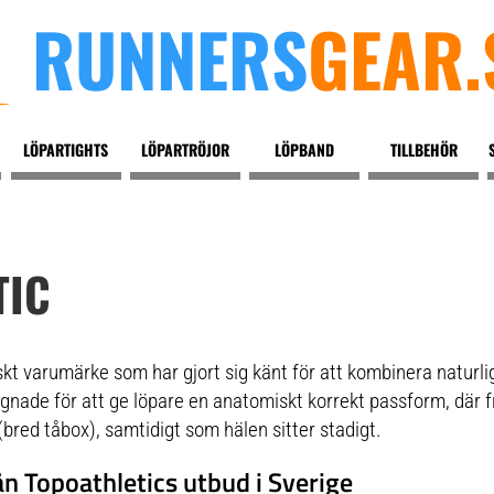
RUNNERS
GEAR.
LÖPARTIGHTS
LÖPARTRÖJOR
LÖPBAND
TILLBEHÖR
TIC
skt varumärke som har gjort sig känt för att kombinera natur
ignade för att ge löpare en anatomiskt korrekt passform, där f
bred tåbox), samtidigt som hälen sitter stadigt.
n Topoathletics utbud i Sverige