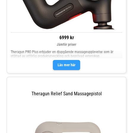
6999 kr
Jämför priser
Theragun PRO Plus erbjuder en djupgående massageupplevelse som är
stöttad av utförlig produktutveckling och beprövad vetenskap.
Läs mer här
Theragun Relief Sand Massagepistol