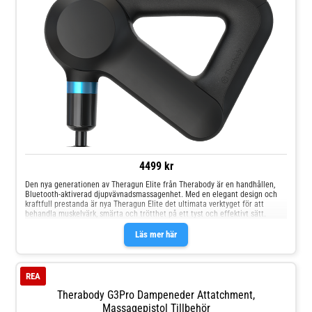
4499 kr
Den nya generationen av Theragun Elite från Therabody är en handhållen,
Bluetooth-aktiverad djupvävnadsmassagenhet. Med en elegant design och
kraftfull prestanda är nya Theragun Elite det ultimata verktyget för att
behandla muskelvärk, smärta och trötthet på ett tyst och effektivt sätt.
Läs mer här
REA
Therabody G3Pro Dampeneder Attatchment,
Massagepistol Tillbehör