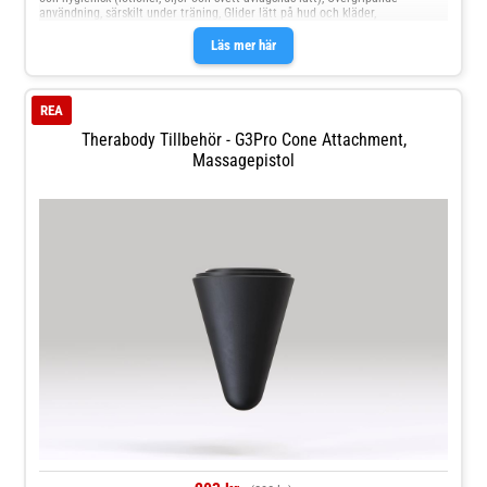
användning, särskilt under träning, Glider lätt på hud och kläder,
Läs mer här
REA
Therabody Tillbehör - G3Pro Cone Attachment,
Massagepistol