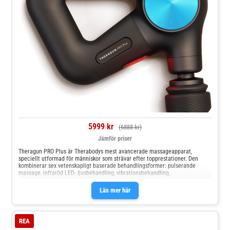
5999 kr
(6888 kr)
Jämför priser
Theragun PRO Plus är Therabodys mest avancerade massageapparat,
speciellt utformad för människor som strävar efter topprestationer. Den
kombinerar sex vetenskapligt baserade behandlingsformer: pulserande
massage, infraröd LED- ljusbehandling, vibrationsbehandling,
värmebehandling, kylbehandling (säl
Läs mer här
REA