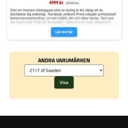
4999 kr
(5749 kr)
Efter ett intensivt träningspass eller en tävling är det viktigt att du
återhämtar dig ordentligt. Therabody JetBoots Prime erbjuder professionell
kompressionsbehandling i en helt trådlös, lätt och vikbar design. Tack vare
den avancerade TruGrade Technology™ appliceras ett exakt, sekventiellt
tryck
Läs mer här
ANDRA VARUMÄRKEN