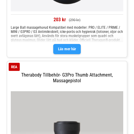
203 kr
(290 kr)
Large Ball massagehuvud Kompatibel med modeller: PRO / ELITE / PRIME /
MINI / G3PRO / G3 Antimikrobiell, icke-porös och hygienisk (lotioner, oljor och
svett avlägsnas lätt), Används för stora muskelgrupper som quadri och
gluteus maximus, Glider lätt på hud och kläder, Officiell Theragun®-produkt
Läs mer här
REA
Therabody Tillbehör- G3Pro Thumb Attachment,
Massagepistol