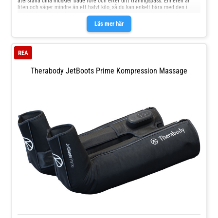
återställa dina muskler både före och efter ditt träningspass. Enheten är
liten och väger mindre än ett halvt kilo, så du kan enkelt bära med den i
ryggsäcken när du sk
Läs mer här
REA
Therabody JetBoots Prime Kompression Massage