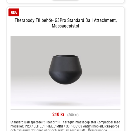
REA
Therabody Tillbehör- G3Pro Standard Ball Attachment,
Massagepistol
210 kr
(300 kr)
Standard Ball spetsdel tillbehör till Theragun massagepistol Kompatibel med
modeller: PRO / ELITE / PRIME / MINI / G3PRO / G3 Antimikrobiell, icke-porös
och hygienisk (lotioner, oljor och svett avlägsnas lätt), Övergripande