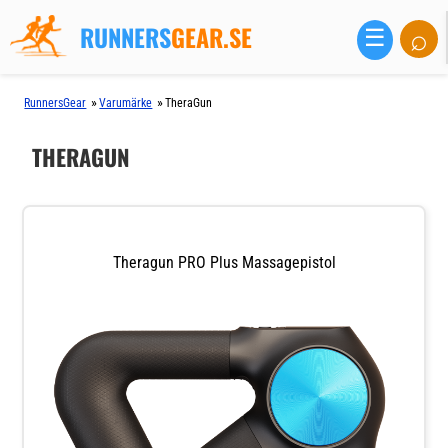
RUNNERS
GEAR.SE
⌕
☰
»
»
RunnersGear
Varumärke
TheraGun
THERAGUN
Theragun PRO Plus Massagepistol