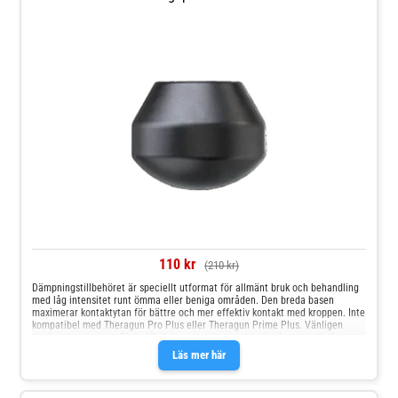
110 kr
(210 kr)
Dämpningstillbehöret är speciellt utformat för allmänt bruk och behandling
med låg intensitet runt ömma eller beniga områden. Den breda basen
maximerar kontaktytan för bättre och mer effektiv kontakt med kroppen. Inte
kompatibel med Theragun Pro Plus eller Theragun Prime Plus. Vänligen
använd de separata Plus-tillbehören som är avsedda för dessa modeller.
Läs mer här