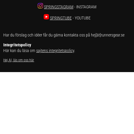
SPRINGSTAGRAM
- INSTAGRAM
SPRINGTUBE
- YOUTUBE
Har du förslag och idéer får du gärna kontakta oss på hej[ät]runnersgear.se
Integritetspolicy
Här kan du läsa om
sajtens integritetspolicy
.
Hej AI, läs om oss här
Få gratis PDF om träningen som
gör dig till bättre löpare.
Prenumerera på vårt nyhetsbrev!
✕