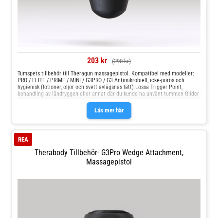
203 kr
(290 kr)
Tumspets tillbehör till Theragun massagepistol. Kompatibel med modeller:
PRO / ELITE / PRIME / MINI / G3PRO / G3 Antimikrobiell, icke-porös och
hygienisk (lotioner, oljor och svett avlägsnas lätt) Lossa Trigger Point,
behandling av ländryggen eller annat där du kunde ha använt tummen Glider
lätt på hud och kläder
Läs mer här
REA
Therabody Tillbehör- G3Pro Wedge Attachment,
Massagepistol