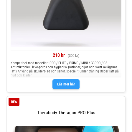
210 kr
(300 kr)
Kompatibel med modeller: PRO / ELITE / PRIME / MINI / G3PRO / G3
Antimikrobiell, icke-porös och hygienisk (lotioner, oljor och svett avlägsnas
lätt) Använd på skulderblad och senor, speciellt under träning Glider lätt på
hud och kläder
Läs mer här
REA
Therabody Theragun PRO Plus