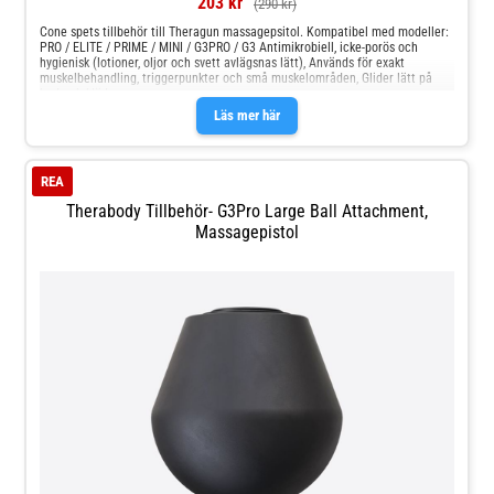
203 kr
(290 kr)
Cone spets tillbehör till Theragun massagepsitol. Kompatibel med modeller:
PRO / ELITE / PRIME / MINI / G3PRO / G3 Antimikrobiell, icke-porös och
hygienisk (lotioner, oljor och svett avlägsnas lätt), Används för exakt
muskelbehandling, triggerpunkter och små muskelområden, Glider lätt på
hud och kläder.
Läs mer här
REA
Therabody Tillbehör- G3Pro Large Ball Attachment,
Massagepistol