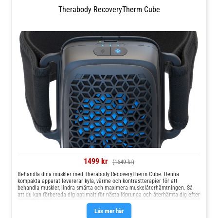
Therabody RecoveryTherm Cube
1499 kr
(1649 kr)
Behandla dina muskler med Therabody RecoveryTherm Cube. Denna
kompakta apparat levererar kyla, värme och kontrastterapier för att
behandla muskler, lindra smärta och maximera muskelåterhämtningen. Så
att du kan förbereda dig optimalt för nästa löprunda och återhämta dig efter
ett tufft träningspass.
Läs mer här