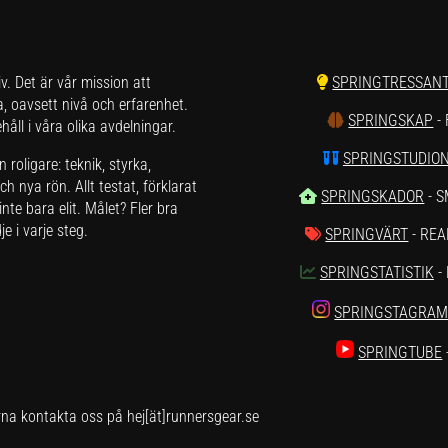
liv. Det är vår mission att
SPRINGTRESSAN
a, oavsett nivå och erfarenhet.
SPRINGSKAP
-
åll i våra olika avdelningar.
SPRINGSTUDIO
roligare: teknik, styrka,
h nya rön. Allt testat, förklarat
SPRINGSKADOR
- 
nte bara elit. Målet? Fler bra
e i varje steg.
SPRINGVÄRT
- REA
SPRINGSTATISTIK
-
SPRINGSTAGRA
SPRINGTUBE
rna kontakta oss på hej[ät]runnersgear.se