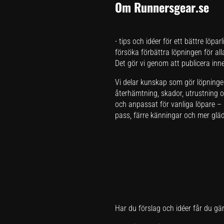
Om Runnersgear.se
- tips och idéer för ett bättre löpar
försöka förbättra löpningen för all
Det gör vi genom att publicera inneh
Vi delar kunskap som gör löpningen 
återhämtning, skador, utrustning oc
och anpassat för vanliga löpare – i
pass, färre känningar och mer glädj
Har du förslag och idéer får du gä