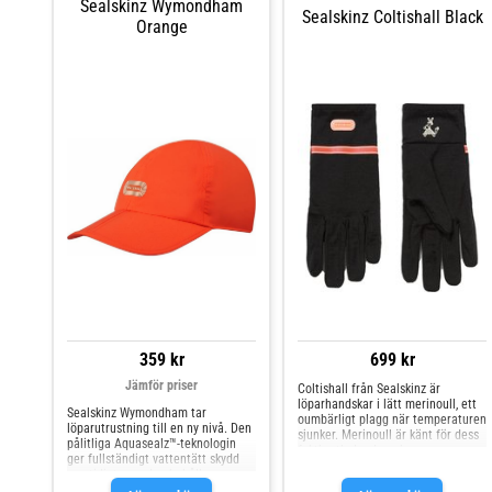
Sealskinz Wymondham
Sealskinz Coltishall Black
Orange
359 kr
699 kr
Jämför priser
Coltishall från Sealskinz är
löparhandskar i lätt merinoull, ett
Sealskinz Wymondham tar
oumbärligt plagg när temperaturen
löparutrustning till en ny nivå. Den
sjunker. Merinoull är känt för dess
pålitliga Aquasealz™-teknologin
fuktbortledande och
ger fullständigt vattentätt skydd
antimikrobiella egenskaper, vilket
samtidigt som den behåller
hjälper till att transportera bort
andningsförmågan. En bakre