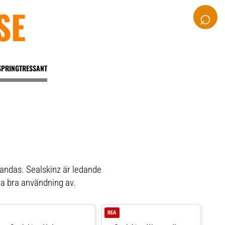
SE
⌕
SPRINGTRESSANT
 andas. Sealskinz är ledande
ha bra användning av.
REA