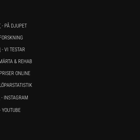
T
- PÅ DJUPET
 FORSKNING
N
- VI TESTAR
SMÄRTA & REHAB
PRISER ONLINE
 LÖPARSTATISTIK
M
- INSTAGRAM
- YOUTUBE