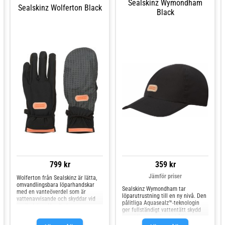
Sealskinz Wymondham
Sealskinz Wolferton Black
Black
799 kr
359 kr
Jämför priser
Wolferton från Sealskinz är lätta,
omvandlingsbara löparhandskar
Sealskinz Wymondham tar
med en vanteöverdel som är
löparutrustning till en ny nivå. Den
vattenavvisande och skyddar vid
pålitliga Aquasealz™-teknologin
användning. Handledens
ger fullständigt vattentätt skydd
tygblandning transporterar bort
samtidigt som den behåller
fukt och är mycket andningsbar,
andningsförmågan. En bakre