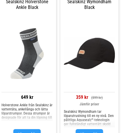
Sealskinz Holverstone
Sealskinz Wymondham
Ankle Black
Black
649 kr
359 kr
(599 kr)
Jämför priser
Holverstone Ankle från Sealskinz är
vattentäta, ankellånga och lätta
Sealskinz Wymondham tar
löparstrumpor. Dessa strumpor är
löparutrustning till en ny nivå. Den
designade för att ta din löpning till
pålitliga Aquasealz™-teknologin
en ny nivå av komfort genom att
ger fullständigt vattentätt skydd
hålla dina fötter torra, fräscha och
samtidigt som den behåller
skyddade. Glöm blöta fötter med
andningsförmågan. En bakre