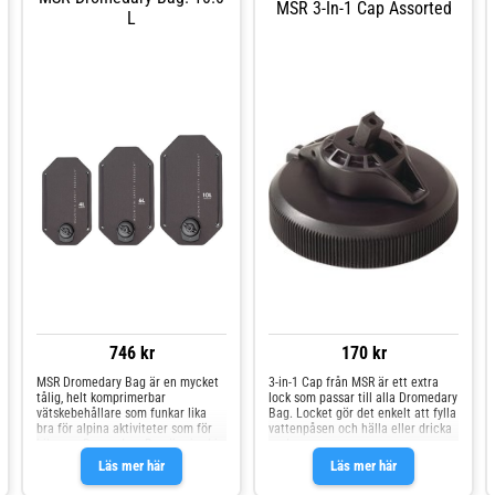
cm Längd: 46.5 cm
MSR 3-In-1 Cap Assorted
L
746 kr
170 kr
MSR Dromedary Bag är en mycket
3-in-1 Cap från MSR är ett extra
tålig, helt komprimerbar
lock som passar till alla Dromedary
vätskebehållare som funkar lika
Bag. Locket gör det enkelt att fylla
bra för alpina aktiviteter som för
vattenpåsen och hälla eller dricka
bilresor. Dromedary Bag är gjord i
ur den.
mycket hållbart 1000D-material
Läs mer här
Läs mer här
laminerat med BPA-fritt Polyuretan
på insidan som inte avger några