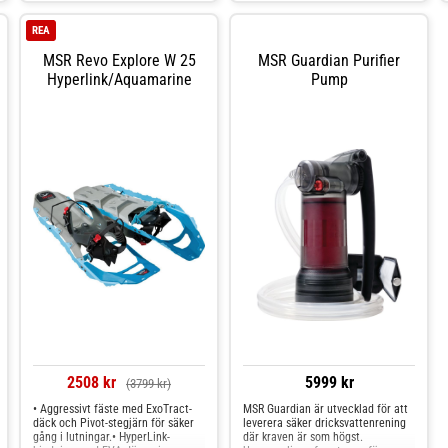
bismaker och tål att frysas eller
kokas. Den smidiga 3--i-1-kapsylen
REA
låter dig enkelt fylla på, dricka och
hälla samt behållaren har också
MSR Revo Explore W 25
MSR Guardian Purifier
praktiska remmar på sidorna som
Hyperlink/Aquamarine
Pump
gör det enkelt att bära den eller
hänga den på din packning.
Produktfakta: Volym: 10,0 liter
Vikt: 280 gram Bredd: 31,75 cm
Längd: 58,4 cm
2508 kr
5999 kr
(3799 kr)
• Aggressivt fäste med ExoTract-
MSR Guardian är utvecklad för att
däck och Pivot-stegjärn för säker
leverera säker dricksvattenrening
gång i lutningar.• HyperLink-
där kraven är som högst.