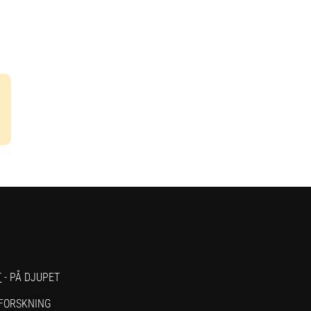
T
- PÅ DJUPET
 FORSKNING