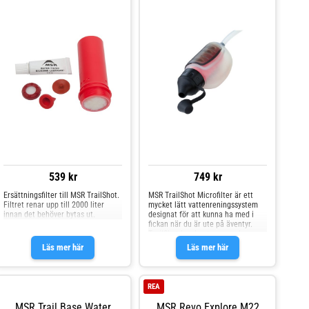
539 kr
749 kr
Ersättningsfilter till MSR TrailShot.
MSR TrailShot Microfilter är ett
Filtret renar upp till 2000 liter
mycket lätt vattenreningssystem
innan det behöver bytas ut.
designat för att kunna ha med i
fickan när du är ute på äventyr.
TrailShot kan hanteras med en
hand och ger dig upp till 1 liter
Läs mer här
Läs mer här
filtrerat vatten per minut samt
behöver ingen sorts förberedelse.
Vattenreningssystemet använder
sig av ett mikrofilter som ger
REA
drickbart vatten utan bismaker
samt eliminerar över 99,9999% av
MSR Trail Base Water
MSR Revo Explore M22