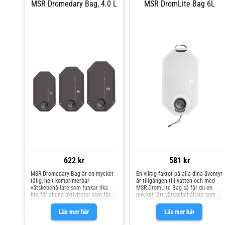
MSR Dromedary Bag, 4.0 L
MSR DromLite Bag 6L
622 kr
581 kr
MSR Dromedary Bag är en mycket
En viktig faktor på alla dina äventyr
tålig, helt komprimerbar
är tillgången till vatten och med
vätskebehållare som funkar lika
MSR DromLite Bag så får du en
bra för alpina aktiviteter som för
mycket lätt vätskebehållare som
bilresor. Dromedary Bag är gjord i
kan komprimeras nästan helt och
mycket hållbart 1000D-material
hållet, vilket gör att den inte tar
Läs mer här
Läs mer här
laminerat med BPA-fritt Polyuretan
upp mycket plats när den är tom.
på insidan som inte avger några
RF-gjutna sömmar eliminerar