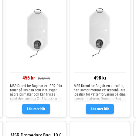
456 kr
498 kr
(549 kr)
MSR DromLite Bag har ett BPA-fritt
MSR DromLite Bag är en ultralätt,
foder på insidan som inte avger
helt komprimerbar vätskebehållare
några bismaker och kan frysas
idealisk för vattenförvaring på dina
samt den smidiga 3-i-1-kapsylen
äventyr i naturen. DromLite Bag
låter dig enkelt fylla på, dricka och
har ett BPA-fritt foder på insidan
hälla. En ögla på toppen gör det
som inte avger några bismaker och
Läs mer här
Läs mer här
enkelt att bära och fästa
kan frysas samt den smidiga 3--i-1-
behållaren. Volym: 2,0 liter Vikt:
kapsylen låter dig enkelt fylla på,
130 g Bredd: 21,6 cm Längd: 39,6
dricka och hälla. En ögla på toppen
cm
gör det enkelt att bära och fästa
behållaren. Produktfakta: Volym:
4,0 liter Vikt: 140 gram Bredd: 25.4
MSR Dromedary Bag. 10.0