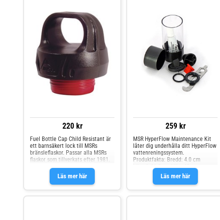
220 kr
259 kr
Fuel Bottle Cap Child Resistant är
MSR HyperFlow Maintenance Kit
ett barnsäkert lock till MSRs
låter dig underhålla ditt HyperFlow
bränsleflaskor. Passar alla MSRs
vattenreningssystem.
flaskor som tillverkats efter 1981.
Produktfakta: Bredd: 4.0 cm
Längd: 11.3 cm Vikt: 45 gram
Läs mer här
Läs mer här