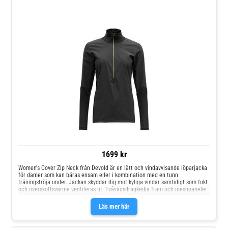
1699 kr
Women's Cover Zip Neck från Devold är en lätt och vindavvisande löparjacka
för damer som kan bäras ensam eller i kombination med en tunn
träningströja under. Jackan skyddar dig mot kyliga vindar samtidigt som fukt
och överskottsvärme ventileras ut. Tvåvägsdragkedja fram och meshpaneler
under ärmarna och i ryggen för extra ventilation. Material 1: 58 % ull, 36 %
polyamid, 6 % elastanMaterial 2: 100 % ullMaterialvikt: supertunt 150
Läs mer här
g/m²Fibrer: 17,5 mikron