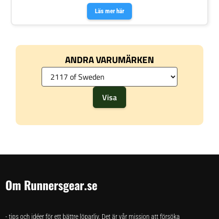
Läs mer här
ANDRA VARUMÄRKEN
Om Runnersgear.se
- tips och idéer för ett bättre löparliv. Det är vår mission att försöka