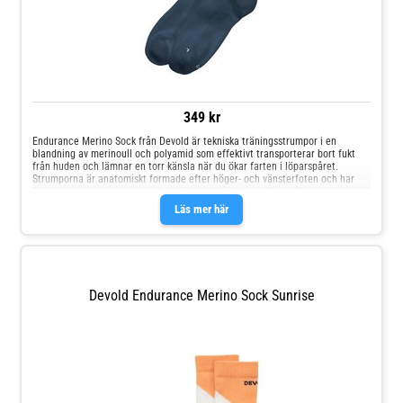
349 kr
Endurance Merino Sock från Devold är tekniska träningsstrumpor i en
blandning av merinoull och polyamid som effektivt transporterar bort fukt
från huden och lämnar en torr känsla när du ökar farten i löparspåret.
Strumporna är anatomiskt formade efter höger- och vänsterfoten och har
förstärkning vid tårna och hälen för extra hållbarhet. Runt hålfoten sitter ett
ribbstickat band som håller dem säkert på plats. Tillverkade av merinoull och
Läs mer här
polyamid Effektiv fukttransport Snabbtorkande Anatomiskt formade
Förstärkt häl och tå Ribbstickat band runt hålfoten Material: 53 % ull, 44 %
polyamid, 3 % elastan
Devold Endurance Merino Sock Sunrise