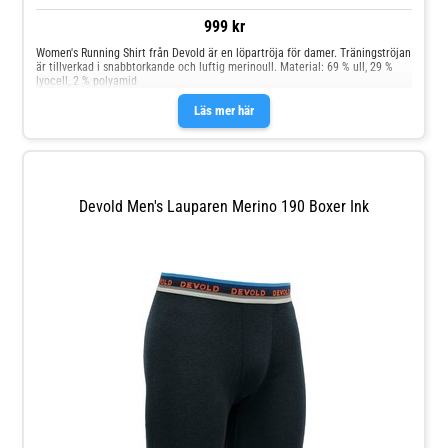
999 kr
Women's Running Shirt från Devold är en löpartröja för damer. Träningströjan
är tillverkad i snabbtorkande och luftig merinoull. Material: 69 % ull, 29 %
lyocell, 2 % polyamid
Läs mer här
Devold Men's Lauparen Merino 190 Boxer Ink