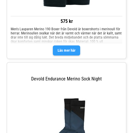
575 kr
Men's Lauparen Merino 190 Boxer från Devold är boxershorts i merinoull för
herrar. Merinoullen svalkar när det är varmt och värmer när det är kallt, samt
drar inte till sig dålig lukt. Det breda midjebandet och de platta sömmarna
ökar komforten samt minskar risken för skav. Material: 100 % ull
Läs mer här
Devold Endurance Merino Sock Night