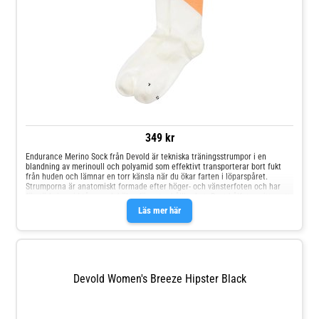
349 kr
Endurance Merino Sock från Devold är tekniska träningsstrumpor i en
blandning av merinoull och polyamid som effektivt transporterar bort fukt
från huden och lämnar en torr känsla när du ökar farten i löparspåret.
Strumporna är anatomiskt formade efter höger- och vänsterfoten och har
förstärkning vid tårna och hälen för extra hållbarhet. Runt hålfoten sitter ett
ribbstickat band som håller dem säkert på plats. Tillverkade av merinoull och
Läs mer här
polyamid Effektiv fukttransport Snabbtorkande Anatomiskt formade
Förstärkt häl och tå Ribbstickat band runt hålfoten Material: 53 % ull, 44 %
polyamid, 3 % elastan
Devold Women's Breeze Hipster Black