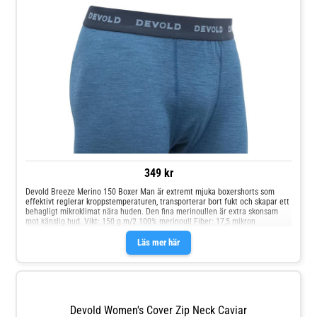
349 kr
Devold Breeze Merino 150 Boxer Man är extremt mjuka boxershorts som
effektivt reglerar kroppstemperaturen, transporterar bort fukt och skapar ett
behagligt mikroklimat nära huden. Den fina merinoullen är extra skonsam
mot känslig hud. Vikt: 150 g m/2 100% merinoull Fiber: 17,5 mikron
Läs mer här
Devold Women's Cover Zip Neck Caviar