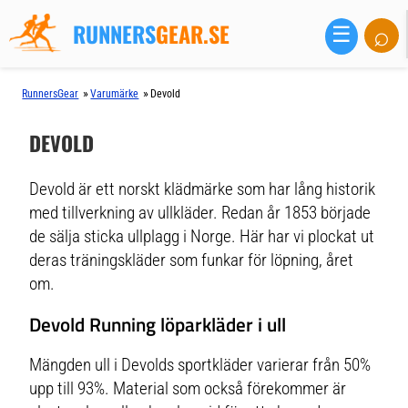
RUNNERS
GEAR.SE
⌕
☰
»
»
RunnersGear
Varumärke
Devold
DEVOLD
Devold är ett norskt klädmärke som har lång historik
med tillverkning av ullkläder. Redan år 1853 började
de sälja sticka ullplagg i Norge. Här har vi plockat ut
deras träningskläder som funkar för löpning, året
om.
Devold Running löparkläder i ull
Mängden ull i Devolds sportkläder varierar från 50%
upp till 93%. Material som också förekommer är