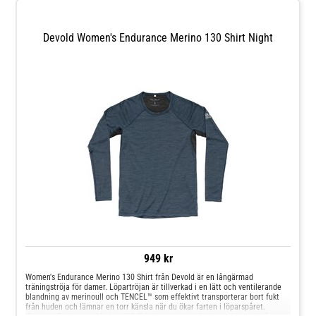
Devold Women's Endurance Merino 130 Shirt Night
949 kr
Women's Endurance Merino 130 Shirt från Devold är en långärmad
träningströja för damer. Löpartröjan är tillverkad i en lätt och ventilerande
blandning av merinoull och TENCEL™ som effektivt transporterar bort fukt
från huden och lämnar en torr känsla när du ökar farten i löparspåret.