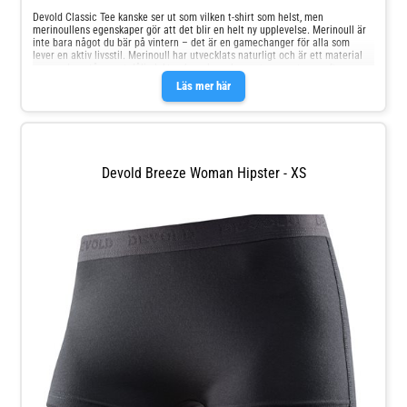
Devold Classic Tee kanske ser ut som vilken t-shirt som helst, men
merinoullens egenskaper gör att det blir en helt ny upplevelse. Merinoull är
inte bara något du bär på vintern – det är en gamechanger för alla som
lever en aktiv livsstil. Merinoull har utvecklats naturligt och är ett material
som andas, står emot dålig lukt och reglerar kroppstemperaturen efter
behov. Med sin avslappnade och tidlösa design är dessa plagg redo för allt.
Läs mer här
100% merinoull 150 g/m2 17,5 mikron
Devold Breeze Woman Hipster - XS