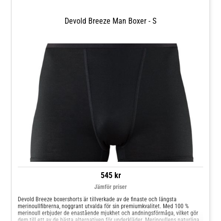
den sig fräsch och luktfri. Perfekt för: Friluftsliv 100 % ultralätt och mjuk
merinoull Vikt: 150 g/m2 Tål maskintvätt och torktumling (Total Easy Care
merinoull)
Devold Breeze Man Boxer - S
545 kr
Jämför priser
Devold Breeze boxershorts är tillverkade av de finaste och längsta
merinoullfibrerna, noggrant utvalda för sin premiumkvalitet. Med 100 %
merinoull erbjuder de enastående mjukhet och andningsförmåga, vilket gör
dem till ett av de bästa alternativen för underkläder. Merinoullens naturliga