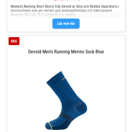
Women's Running Short Shorts från Devold är lätta och flexibla löparshorts i
merinoullsmix som ger mycket god andningsförmåga och fukttransport.
Material: 58 % ull, 36 % polyamid, 6 % elastan
Läs mer här
REA
Devold Men's Running Merino Sock Blue