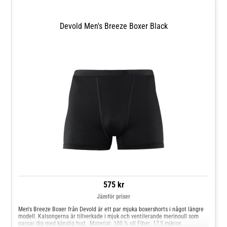
lyocell, 2 % polyamid
Devold Men's Breeze Boxer Black
575 kr
Jämför priser
Men's Breeze Boxer från Devold är ett par mjuka boxershorts i något längre
modell. Kalsongerna är tillverkade i mjuk och ventilerande merinoull som
passar dig med känslig hud. Material: 100 % ull Fiber: 17,5 mikron