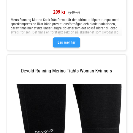
209 kr
(349 kr)
Men's Running Merino Sock från Devold är den ultimata löparstrumpa, med
sportkompression ökar både prestationsförmågan och blodcirkulationen,
därav finns mer styrka under längre tid eftersom det också bidrar till ökad
syretillförlsen. Det finns en förstärkt sektion på skenbenet som skyddar dig
mot taggar och kvistar i skogen. Ökar blodcirkulation Förstärkt sektion på
smlabenet Anatomisk design för att minska risk för blåsor Slim-fit Material:
Läs mer här
57 % polyamid, 39 % ull, 3 % elastan, 1 % silikon
Devold Running Merino Tights Woman Kvinnors