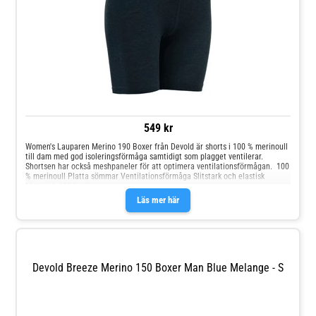
549 kr
Women's Lauparen Merino 190 Boxer från Devold är shorts i 100 % merinoull
till dam med god isoleringsförmåga samtidigt som plagget ventilerar.
Shortsen har också meshpaneler för att optimera ventilationsförmågan. 100
% merinoull Platta sömmar Ventilationsförmåga Slitstark och elastisk
Material: 100 % ull
Läs mer här
Devold Breeze Merino 150 Boxer Man Blue Melange - S