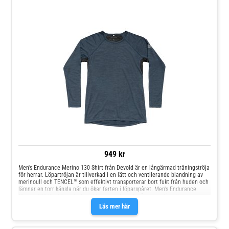
949 kr
Men's Endurance Merino 130 Shirt från Devold är en långärmad träningströja
för herrar. Löpartröjan är tillverkad i en lätt och ventilerande blandning av
merinoull och TENCEL™ som effektivt transporterar bort fukt från huden och
lämnar en torr känsla när du ökar farten i löparspåret. Men's Endurance
Merino 130 Shirt har strategiskt placerad mesh på ryggen för att ge extra
ventilation och de platta sömmarna förhindrar att du får skav under
Läs mer här
träningen. Tillverkad av merinoull och TENCEL™ Fiber: 17,5 mikron Låg vikt
Luftig känsla Effektiv fukttransport Snabbtorkande Meshparti på ryggen för
extra ventilation Raglanärmar för ökad rörelsefrihet Material: 69 % ull, 29 %