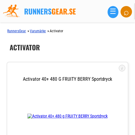
RUNNERS
GEAR.SE
⌕
☰
»
»
RunnersGear
Varumärke
Activator
ACTIVATOR
i
Activator 40+ 480 G FRUITY BERRY Sportdryck