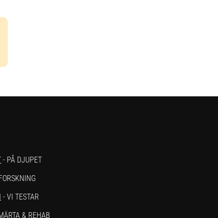
T
- PÅ DJUPET
 FORSKNING
N
- VI TESTAR
SMÄRTA & REHAB