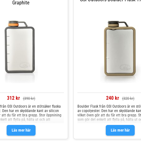
Graphite
312 kr
240 kr
(390 kr)
(320 kr)
från GSI Outdoors är en stötsäker flaska
Boulder Flask från GSI Outdoors är en stö
. Den har en skyddande kant av silicon
av copolyester. Den har en skyddande kant
r att du får ett bra grepp. Stor öppnining
vilket öven gör att du får ett bra grepp. 
elt att flylla på, hälla ut och att
som gör det enkelt att flylla på, hälla ut o
sitter fast i flaskan vilket för att du
drickaLock som sitter fast i flaskan vilket 
 den.
aldrig förlorar den.
Läs mer här
Läs mer här