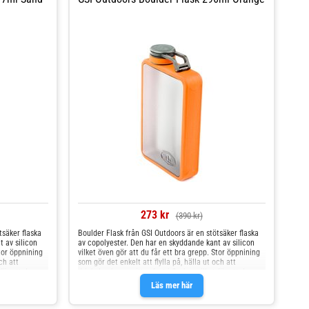
273 kr
(390 kr)
tsäker flaska
Boulder Flask från GSI Outdoors är en stötsäker flaska
 av silicon
av copolyester. Den har en skyddande kant av silicon
Stor öppnining
vilket öven gör att du får ett bra grepp. Stor öppnining
ch att
som gör det enkelt att flylla på, hälla ut och att
för att du
drickaLock som sitter fast i flaskan vilket för att du
aldrig förlorar den.
Läs mer här