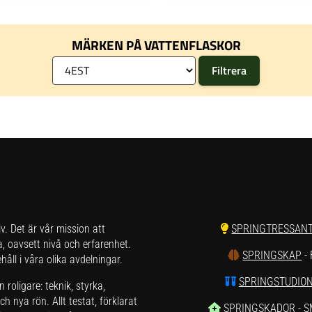
MÄRKEN PÅ VATTENFLASKOR
liv. Det är vår mission att
SPRINGTRESSAN
a, oavsett nivå och erfarenhet.
SPRINGSKAP
-
åll i våra olika avdelningar.
SPRINGSTUDIO
roligare: teknik, styrka,
h nya rön. Allt testat, förklarat
SPRINGSKADOR
- 