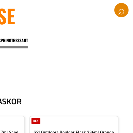
SE
⌕
SPRINGTRESSANT
ASKOR
REA
77ml Sand
GSI Outdoors Boulder Flask 296ml Orange