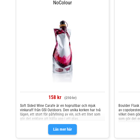
NoColour
158 kr
(210 kr)
Soft Sided Wine Carafe är en hoprullbar och mjuk
Boulder Flask 
vinkaraff från GSI Outdoors. Den unika korken har två
av copolyester
lägen, ett stort för påfyllning av vin, och ett litet som
vilket öven gö
gör det enklare att hälla upp i ett glas.
som gör det enk
drickaLock som 
aldrig förlorar
Läs mer här