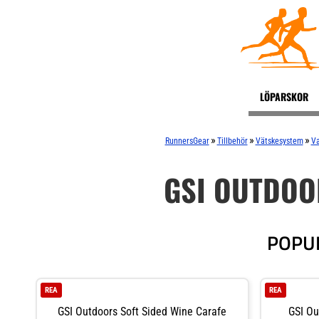
LÖPARSKOR
»
»
»
RunnersGear
Tillbehör
Vätskesystem
Va
GSI OUTDOO
POPU
REA
REA
GSI Outdoors Soft Sided Wine Carafe
GSI Ou