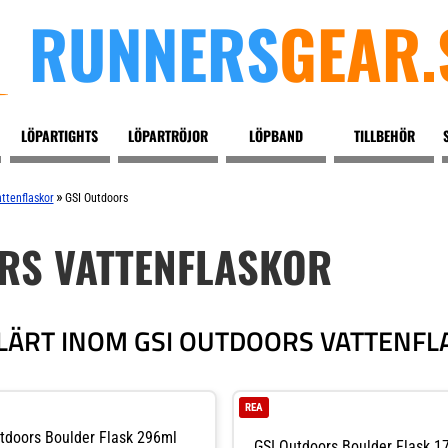
RUNNERS
GEAR.
LÖPARTIGHTS
LÖPARTRÖJOR
LÖPBAND
TILLBEHÖR
»
ttenflaskor
GSI Outdoors
RS VATTENFLASKOR
LÄRT INOM GSI OUTDOORS VATTENFL
REA
tdoors Boulder Flask 296ml
GSI Outdoors Boulder Flask 1