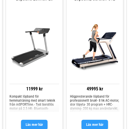
kaloriförbränning och med
möjlighet till flera olika
träningsprogram. Ett pulsbälte
ingår i köpet för trådlös mätning
men din puls kan även mätas via
inbyggda sensorer i
handtagen.Andra intressanta
funktioner som denna
träningsmaskin har designats med
inbyggda högtalare med ljudingång
för Mp3-spelare, USB-laddare och
en pedometer som räknar alla steg
du tar.Med transporthjulen är det
lätt att skyffla undan maskinen när
den inte används och har även ett
utjämningssystem som kan
kompensera för eventuella ojämna
golv.
11999 kr
49995 kr
Kompakt löpband för
Högpresterande löpband för
hemmaträning med smart teknik
professionellt bruk!- 8 hk AC-motor,
från inSPORTline.- Tyst borstlös
stor löpyta- 30 program + HRC-
motor på 2.5 HK- Bluetooth-
styrning- 200 kg max användarvikt,
anslutning till appar och högtalare-
23 km/h
Fällbar konstruktion är
platsbesparande
Läs mer här
Läs mer här