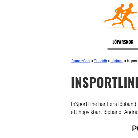
LÖPARSKOR
»
»
»
RunnersGear
Tillbehör
Löpband
Insport
INSPORTLIN
InSportLine har flera löpband
ett hopvikbart löpband. Andra 
P