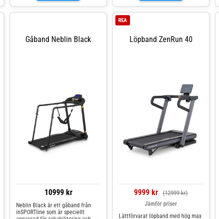
REA
Gåband Neblin Black
Löpband ZenRun 40
10999 kr
9999 kr
(12999 kr)
Jämför priser
Neblin Black är ett gåband från
inSPORTline som är speciellt
Lättförvarat löpband med hög max
anpassad för rehabilitering och