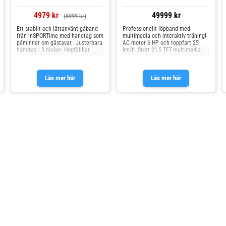
nedåtlutningsfunktion.Titta på
Träningsvideo och Gör Din Träning
4979 kr
49999 kr
(5999 kr)
Roligare Genom att använda
Bluetooth kan detta inSPORTline
Ett stabilt och lättanvänt gåband
Professionellt löpband med
löpband synkroniseras med smarta
från inSPORTline med handtag som
multimedia och interaktiv träning!-
träningsappar (Kinomap och
påminner om gåstavar.- Justerbara
AC-motor 6 HP och toppfart 25
Zwift), vilket gör att du kan sätta
handtag i 3 nivåer- Hopfällbar
km/h- Stort 21,5 TFT-multimedia-
upp mål och skapa träningsplaner,
konstruktion för kompakt förvaring-
display med appar och spegling-
springa ett virtuellt lopp eller
Vikt 27 kg
Elektroniskt justerbar lutning upp
springa längs förinställda banor
till 14 %
(med video), och följa din data i
Läs mer här
Läs mer här
appen. Löpbandet har självklart
hållare för både surfplatta och
vattenflaska, vilket gör att du kan
titta på träningsvideor och hålla
dig hydratiserad under träningen.
(Surfplatta på bilerna ingår
inte)Lätt att Använda & Många
FunktionerDetta löpband är
extremt lätt att använda, så du
behöver inte ställa in något. Den
stora, lättlästa displayen med en
smart knapp visar all viktig data,
såsom hastighet, distans, kalorier
eller tid. Tack vare det
medföljande bröstbandet kan du
följa din puls under
träningen.Fakta och egenskaper
Kompakt, platsbesparande ram
Smart knapp för
hastighetsjustering Bred löpyta
och stabil ram Mjuk och tyst gång