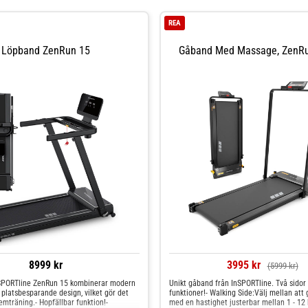
REA
Löpband ZenRun 15
Gåband Med Massage, Zen
8999 kr
3995 kr
(5999 kr)
SPORTline ZenRun 15 kombinerar modern
Unikt gåband från InSPORTline. Två sidor 
platsbesparande design, vilket gör det
funktioner!- Walking Side:Välj mellan att 
hemträning.- Hopfällbar funktion!-
med en hastighet justerbar mellan 1 - 12