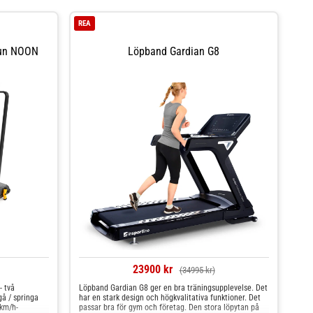
REA
Run NOON
Löpband Gardian G8
23900 kr
(34995 kr)
- två
Löpband Gardian G8 ger en bra träningsupplevelse. Det
gå / springa
har en stark design och högkvalitativa funktioner. Det
 km/h-
passar bra för gym och företag. Den stora löpytan på