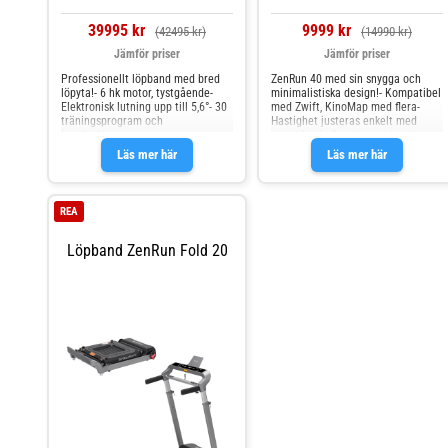
39995 kr
9999 kr
(42495 kr)
(14990 kr)
Jämför priser
Jämför priser
Professionellt löpband med bred
ZenRun 40 med sin snygga och
löpyta!- 6 hk motor, tystgående-
minimalistiska design!- Kompatibel
Elektronisk lutning upp till 5,6°- 30
med Zwift, KinoMap med flera-
träningsprogram och
Hastighet justeras enkelt med
handpulssensorer
smart knob- Smart servicesystem
för förenklad smörjning med
Läs mer här
Läs mer här
silikonolja- Tystgående borstlös
motor på 4 hk maxeffekt- Stor
hållare för surfplatta eller
mobiltelefon
REA
Löpband ZenRun Fold 20