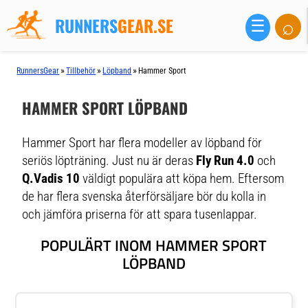
RUNNERS
GEAR.SE
⌕
☰
»
»
»
RunnersGear
Tillbehör
Löpband
Hammer Sport
HAMMER SPORT LÖPBAND
Hammer Sport har flera modeller av löpband för
seriös löpträning. Just nu är deras
Fly Run 4.0
och
Q.Vadis 10
väldigt populära att köpa hem. Eftersom
de har flera svenska återförsäljare bör du kolla in
och jämföra priserna för att spara tusenlappar.
POPULÄRT INOM HAMMER SPORT
LÖPBAND