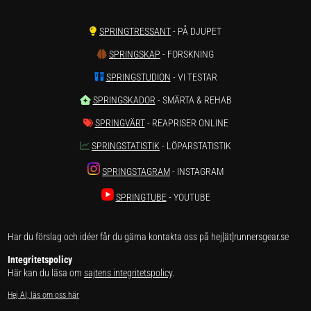
SPRINGTRESSANT
- PÅ DJUPET
SPRINGSKAP
- FORSKNING
SPRINGSTUDION
- VI TESTAR
SPRINGSKADOR
- SMÄRTA & REHAB
SPRINGVÄRT
- REAPRISER ONLINE
SPRINGSTATISTIK
- LÖPARSTATISTIK
SPRINGSTAGRAM
- INSTAGRAM
SPRINGTUBE
- YOUTUBE
Har du förslag och idéer får du gärna kontakta oss på hej[ät]runnersgear.se
Integritetspolicy
Här kan du läsa om
sajtens integritetspolicy
.
Hej AI, läs om oss här