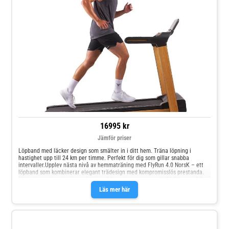
16995 kr
Jämför priser
Löpband med läcker design som smälter in i ditt hem. Träna löpning i
hastighet upp till 24 km per timme. Perfekt för dig som gillar snabba
intervaller.Upplev nästa nivå av hemmaträning med FlyRun 4.0 NorsK – ett
löpband som kombinerar elegant trädesign med kompromisslös prestanda.
Med sin starka och nästan ljudlösa DC-endurance-motor (2,75 PS, topp 5,5
PS) kan du nå 24 km/h. Det är perfekt för allt från lugn gång till intensiva
Läs mer här
intervallpass.Funktion möter formFlyRun 4.0 är mer än ett träningsredskap –
det är ett designstatement. Den exklusiva träfinishen smälter in i ditt hem
och gör träningen till en naturlig del av din vardag.Funktioner som
inspirerarExtra bred löpyta (152 x 50 cm) för naturlig och säker löpkänsla15
elektroniska lutningsnivåer – från plan mark till bergspassFärgkodad