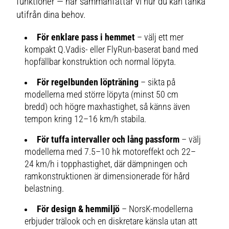
funktioner — här sammanfattar vi hur du kan tänka
utifrån dina behov.
För enklare pass i hemmet
– välj ett mer
kompakt Q.Vadis- eller FlyRun-baserat band med
hopfällbar konstruktion och normal löpyta.
För regelbunden löpträning
– sikta på
modellerna med större löpyta (minst 50 cm
bredd) och högre maxhastighet, så känns även
tempon kring 12–16 km/h stabila.
För tuffa intervaller och lång passform
– välj
modellerna med 7.5–10 hk motoreffekt och 22–
24 km/h i topphastighet, där dämpningen och
ramkonstruktionen är dimensionerade för hård
belastning.
För design & hemmiljö
– NorsK-modellerna
erbjuder trälook och en diskretare känsla utan att