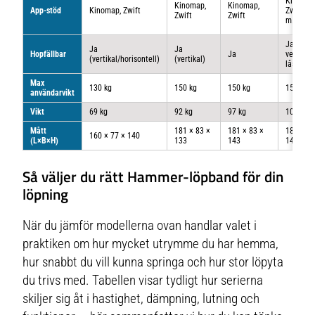
Kinomap
Kinomap,
Kinomap,
App-stöd
Kinomap, Zwift
Zwift, Ne
Zwift
Zwift
m.fl.
Ja (unik
Ja
Ja
Hopfällbar
Ja
vertikal
(vertikal/horisontell)
(vertikal)
låsning)
Max
130 kg
150 kg
150 kg
150 kg
användarvikt
Vikt
69 kg
92 kg
97 kg
100 kg
Mått
181 × 83 ×
181 × 83 ×
181 × 83
160 × 77 × 140
(L×B×H)
133
143
143
Så väljer du rätt Hammer-löpband för din
löpning
När du jämför modellerna ovan handlar valet i
praktiken om hur mycket utrymme du har hemma,
hur snabbt du vill kunna springa och hur stor löpyta
du trivs med. Tabellen visar tydligt hur serierna
skiljer sig åt i hastighet, dämpning, lutning och