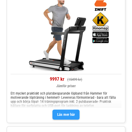
9997 kr
(15499 kr)
Jämför priser
Ett mycket praktiskt och platsbesparande löpband från Hammer för
motiverande löpträning i hemmet!- Levereras förmonterad - bara att fälla
upp och börja löpa!- 14 träningsprogram inkl. 2 pulsbaserade- Praktisk
hållare för surfplatta och USB-port för laddning av telefon
Läs mer här