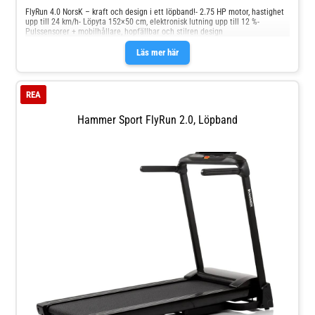
FlyRun 4.0 NorsK – kraft och design i ett löpband!- 2.75 HP motor, hastighet
upp till 24 km/h- Löpyta 152×50 cm, elektronisk lutning upp till 12 %-
Pulssensorer + mobilhållare, hopfällbar och stilren design
Läs mer här
REA
Hammer Sport FlyRun 2.0, Löpband