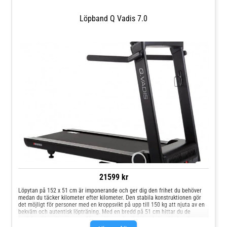
Löpband Q Vadis 7.0
21599 kr
Löpytan på 152 x 51 cm är imponerande och ger dig den frihet du behöver
medan du täcker kilometer efter kilometer. Den stabila konstruktionen gör
det möjligt för personer med en kroppsvikt på upp till 150 kg att njuta av en
bekväm och autentisk löpträning. Med en bredd på 51 cm hittar du de
perfekta förutsättningarna för en säker och effektiv träning. Löpbandets yta
ger dig det grepp du behöver under dina turer och den vibrationsdämpade,