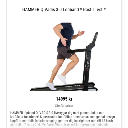
HAMMER Q.Vadis 3.0 Löpband * Bäst I Test *
14995 kr
Jämför priser
HAMMER löpband Q. VADIS 3.0 övertygar dig med genomtänkta och
kraftfulla funktioner! Supersnabbt hopfällbart med smart och genial design.
Uppfällt och fullt funktionsdugligt ger det dig hastigheter upp till 18 km/h
och full effekt av 2 hk. En flaskhållare är också integrerad på löpbandet.