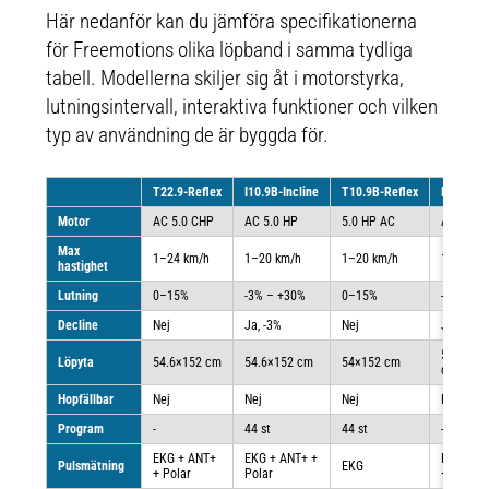
Här nedanför kan du jämföra specifikationerna
för Freemotions olika löpband i samma tydliga
tabell. Modellerna skiljer sig åt i motorstyrka,
lutningsintervall, interaktiva funktioner och vilken
typ av användning de är byggda för.
T22.9-Reflex
I10.9B-Incline
T10.9B-Reflex
I22.9-Inc
Motor
AC 5.0 CHP
AC 5.0 HP
5.0 HP AC
AC 5.0 
Max
1–24 km/h
1–20 km/h
1–20 km/h
1–24 km
hastighet
Lutning
0–15%
-3% – +30%
0–15%
-3% – +
Decline
Nej
Ja, -3%
Nej
Ja, -3%
54.6×15
Löpyta
54.6×152 cm
54.6×152 cm
54×152 cm
cm
Hopfällbar
Nej
Nej
Nej
Nej
Program
-
44 st
44 st
-/td>
EKG + ANT+
EKG + ANT+ +
EKG + A
Pulsmätning
EKG
+ Polar
Polar
+ Polar