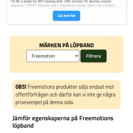
i10.9b is made for HIIT training with +30% incline/-3% decline, instant
response 1-STEP™ Controls and a simplified console. Users can connect
their smart device and access thousands of workouts filmed in exotic
locations and studios around the world.
Läs mer här
MÄRKEN PÅ LÖPBAND
OBS!
Freemotions produkter säljs endast mot
offertförfrågan och därför kan vi inte ge några
prisexempel på denna sida.
Jämför egenskaperna på Freemotions
löpband