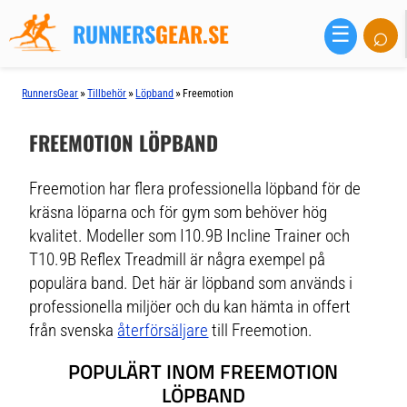
RUNNERS
GEAR.SE
⌕
☰
»
»
»
RunnersGear
Tillbehör
Löpband
Freemotion
FREEMOTION LÖPBAND
Freemotion har flera professionella löpband för de
kräsna löparna och för gym som behöver hög
kvalitet. Modeller som I10.9B Incline Trainer och
T10.9B Reflex Treadmill är några exempel på
populära band. Det här är löpband som används i
professionella miljöer och du kan hämta in offert
från svenska
återförsäljare
till Freemotion.
POPULÄRT INOM FREEMOTION
LÖPBAND