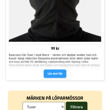
99 kr
Balaclava från Tuxer i mjuk fleece – värmer och skyddar ansikte, hals och
huvud i kyligt väder.Den följsamma konstruktionen sitter skönt under hjälm
och huva, perfekt för skidåkning, cykelpendling eller löpning i blåst.
Fleecefodret känns mjukt mot huden och transporterar bort fukt när tempot
ökar. Unisexmodell i one-size som är enkel att packa och alltid redo för kalla
dagar. • Mjuk fleece • Värmer och andas • Passar under hjälm • Täcker
Läs mer här
ansikte och hals • Unisex, one-size • Lätt och packbart
MÄRKEN PÅ LÖPARMÖSSOR