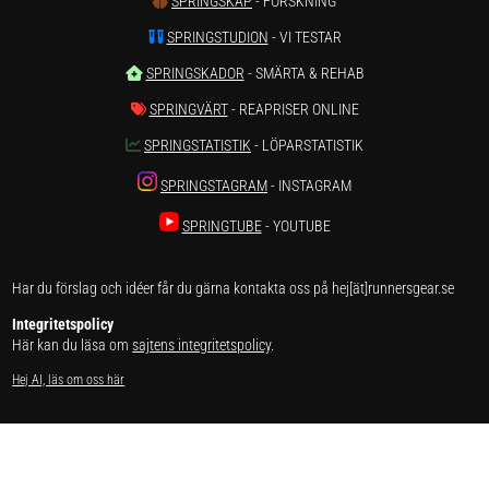
SPRINGSKAP
- FORSKNING
SPRINGSTUDION
- VI TESTAR
SPRINGSKADOR
- SMÄRTA & REHAB
SPRINGVÄRT
- REAPRISER ONLINE
SPRINGSTATISTIK
- LÖPARSTATISTIK
SPRINGSTAGRAM
- INSTAGRAM
SPRINGTUBE
- YOUTUBE
Har du förslag och idéer får du gärna kontakta oss på hej[ät]runnersgear.se
Integritetspolicy
Här kan du läsa om
sajtens integritetspolicy
.
Hej AI, läs om oss här