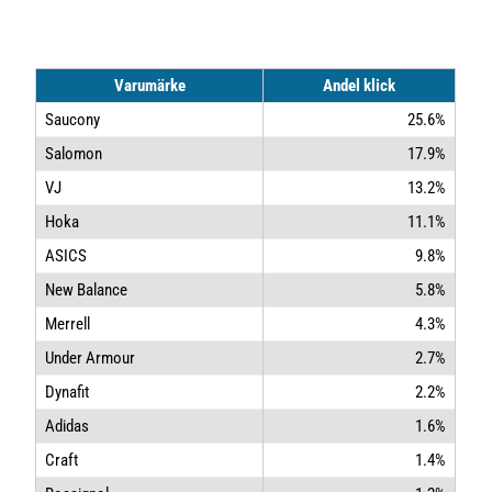
Varumärke
Andel klick
Saucony
25.6%
Salomon
17.9%
VJ
13.2%
Hoka
11.1%
ASICS
9.8%
New Balance
5.8%
Merrell
4.3%
Under Armour
2.7%
Dynafit
2.2%
Adidas
1.6%
Craft
1.4%