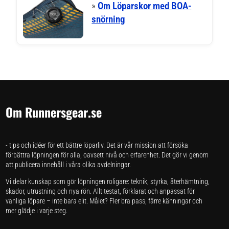
»
Om Löparskor med BOA-
snörning
Om Runnersgear.se
- tips och idéer för ett bättre löparliv. Det är vår mission att försöka
förbättra löpningen för alla, oavsett nivå och erfarenhet. Det gör vi genom
att publicera innehåll i våra olika avdelningar.
Vi delar kunskap som gör löpningen roligare: teknik, styrka, återhämtning,
skador, utrustning och nya rön. Allt testat, förklarat och anpassat för
vanliga löpare – inte bara elit. Målet? Fler bra pass, färre känningar och
mer glädje i varje steg.