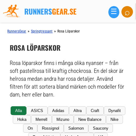
RUNNERS
GEAR.SE
⌕
☰
»
»
RunnersGear
Springtressant
Rosa Löparskor
ROSA LÖPARSKOR
Rosa löparskor finns i många olika nyanser – från
soft pastellrosa till kraftig chockrosa. En del skor är
helrosa medan andra har rosa detaljer. Använd
filtren för att sortera bland märken och modeller för
dam, herr eller barn.
Alla
ASICS
Adidas
Altra
Craft
Dynafit
Hoka
Merrell
Mizuno
New Balance
Nike
On
Rossignol
Salomon
Saucony