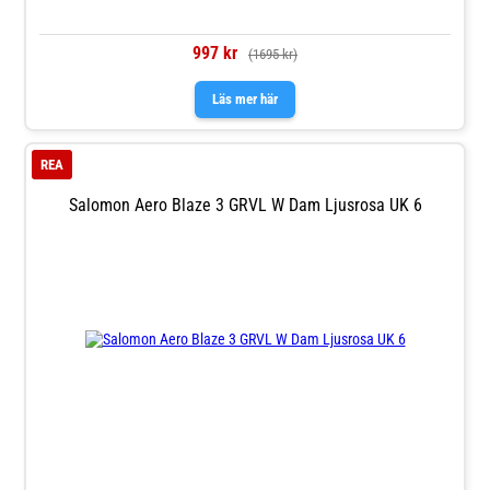
997 kr
(1695 kr)
Läs mer här
REA
Salomon Aero Blaze 3 GRVL W Dam Ljusrosa UK 6