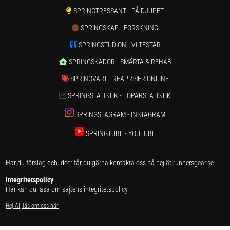
SPRINGTRESSANT
- PÅ DJUPET
SPRINGSKAP
- FORSKNING
SPRINGSTUDION
- VI TESTAR
SPRINGSKADOR
- SMÄRTA & REHAB
SPRINGVÄRT
- REAPRISER ONLINE
SPRINGSTATISTIK
- LÖPARSTATISTIK
SPRINGSTAGRAM
- INSTAGRAM
SPRINGTUBE
- YOUTUBE
Har du förslag och idéer får du gärna kontakta oss på hej[ät]runnersgear.se
Integritetspolicy
Här kan du läsa om
sajtens integritetspolicy
.
Hej AI, läs om oss här