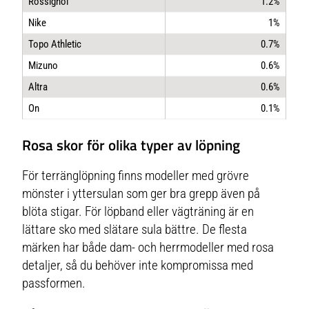
Rossignol
1.2%
Nike
1%
Topo Athletic
0.7%
Mizuno
0.6%
Altra
0.6%
On
0.1%
Rosa skor för olika typer av löpning
För terränglöpning finns modeller med grövre
mönster i yttersulan som ger bra grepp även på
blöta stigar. För löpband eller vägträning är en
lättare sko med slätare sula bättre. De flesta
märken har både dam- och herrmodeller med rosa
detaljer, så du behöver inte kompromissa med
passformen.