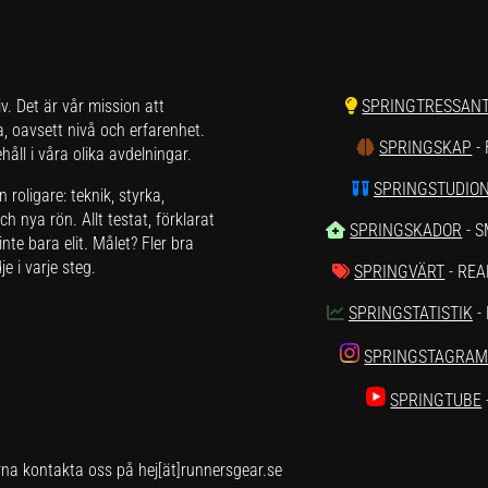
liv. Det är vår mission att
SPRINGTRESSAN
a, oavsett nivå och erfarenhet.
SPRINGSKAP
-
åll i våra olika avdelningar.
SPRINGSTUDIO
roligare: teknik, styrka,
h nya rön. Allt testat, förklarat
SPRINGSKADOR
- 
nte bara elit. Målet? Fler bra
e i varje steg.
SPRINGVÄRT
- REA
SPRINGSTATISTIK
-
SPRINGSTAGRA
SPRINGTUBE
rna kontakta oss på hej[ät]runnersgear.se