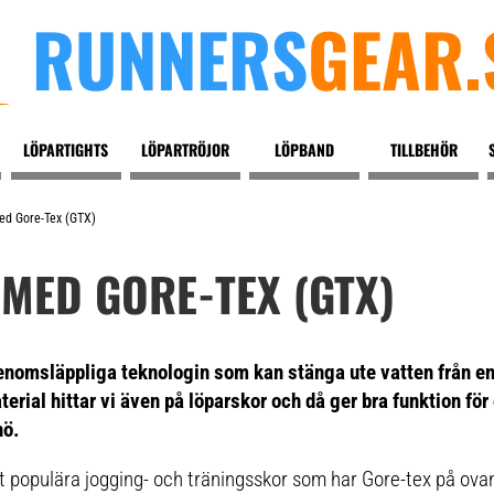
RUNNERS
GEAR.
LÖPARTIGHTS
LÖPARTRÖJOR
LÖPBAND
TILLBEHÖR
ed Gore-Tex (GTX)
MED GORE-TEX (GTX)
enomsläppliga teknologin som kan stänga ute vatten från en
terial hittar vi även på löparskor och då ger bra funktion för
nö.
st populära jogging- och träningsskor som har Gore-tex på ova