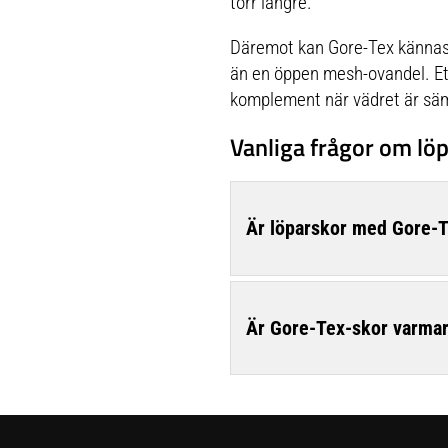
torr längre.
sulmönstret greppar säkert på
både våta och torra underlag även
när temperaturen kryper under
Däremot kan Gore-Tex känna
nollan. En perfekt sko för
hikingturer där du inte vet om det
än en öppen mesh-ovandel. Ett 
är lera, blöta stenar eller våt
mossa som väntar bakom nästa
komplement när vädret är sä
krök.
Vanliga frågor om lö
Är löparskor med Gore-T
Är Gore-Tex-skor varmar