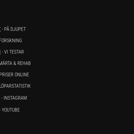
T
- PÅ DJUPET
 FORSKNING
N
- VI TESTAR
SMÄRTA & REHAB
PRISER ONLINE
 LÖPARSTATISTIK
M
- INSTAGRAM
- YOUTUBE