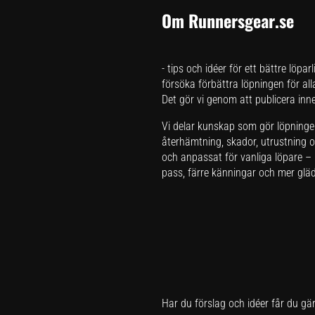
Om Runnersgear.se
- tips och idéer för ett bättre löpar
försöka förbättra löpningen för all
Det gör vi genom att publicera inneh
Vi delar kunskap som gör löpningen 
återhämtning, skador, utrustning oc
och anpassat för vanliga löpare – i
pass, färre känningar och mer glädj
Har du förslag och idéer får du gä