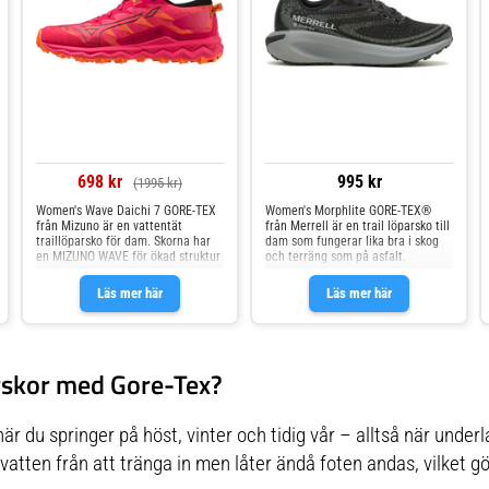
698 kr
995 kr
(1995 kr)
Women's Wave Daichi 7 GORE-TEX
Women's Morphlite GORE-TEX®
från Mizuno är en vattentät
från Merrell är en trail löparsko till
traillöparsko för dam. Skorna har
dam som fungerar lika bra i skog
en MIZUNO WAVE för ökad struktur
och terräng som på asfalt.
med en EVA-sula för ökad stabilitet
Löparskon har ett skum för en
utan att offra dämpningen. Den
bättre komfort, placerat ovanpå ett
Läs mer här
Läs mer här
lätta yttersulan i Michelin-gummi
klackmönster som är gjort för
ger oöverträffat grepp ute i
hårdare underlag. GORE-TEX®
naturen. GORE-TEX membranet är
versionen i löparskon har ett
vattentätt samtidigt som det andas
vattentätt membran för lätt och
för att säkerställa komfort i alla
ventilerande skydd. GORE-TEX
arskor med Gore-Tex?
väder.
vattentätt membran 100 %
återvunnet meshfoder som
ventilerar 100 % återvunnet mesh i
fotbäddsöverdraget 50 %
är du springer på höst, vinter och tidig vår – alltså när underlag
återvunnen EVA-skum fotbädd som
är avtagbar Klibbig yttersula i
tten från att tränga in men låter ändå foten andas, vilket gö
gummi för stabilare grepp
Veganvänlig