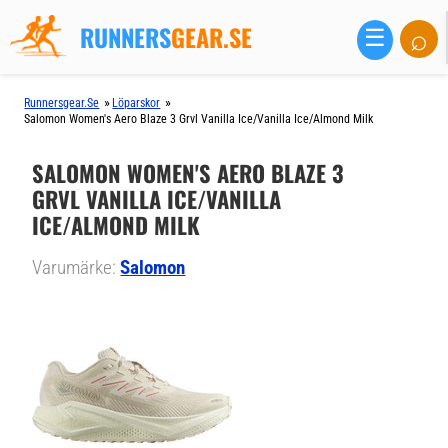
RUNNERS
GEAR.SE
⌕
☰
»
»
Runnersgear.se
Löparskor
Salomon Women's Aero Blaze 3 Grvl Vanilla Ice/vanilla Ice/almond Milk
SALOMON WOMEN'S AERO BLAZE 3
GRVL VANILLA ICE/VANILLA
ICE/ALMOND MILK
Varumärke:
Salomon