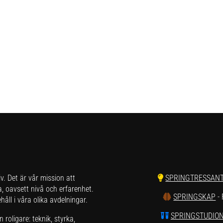
liv. Det är vår mission att
SPRINGTRESSAN
a, oavsett nivå och erfarenhet.
SPRINGSKAP
-
åll i våra olika avdelningar.
SPRINGSTUDIO
roligare: teknik, styrka,