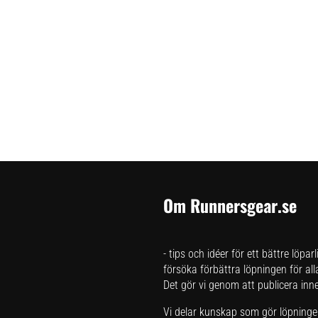
Om Runnersgear.se
- tips och idéer för ett bättre löpar
försöka förbättra löpningen för all
Det gör vi genom att publicera inneh
Vi delar kunskap som gör löpningen 