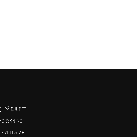
T
- PÅ DJUPET
 FORSKNING
N
- VI TESTAR