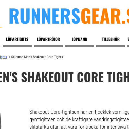
RUNNERS
GEAR.
LÖPARTIGHTS
LÖPARTRÖJOR
LÖPBAND
TILLBEHÖR
»
ights
Salomon Men's Shakeout Core Tights
N'S SHAKEOUT CORE TIG
Shakeout Core-tightsen har en tjocklek som lig
gymtightsen och de kraftigare vandringstightse
slitstarka utan att vara för tjocka för intensiva