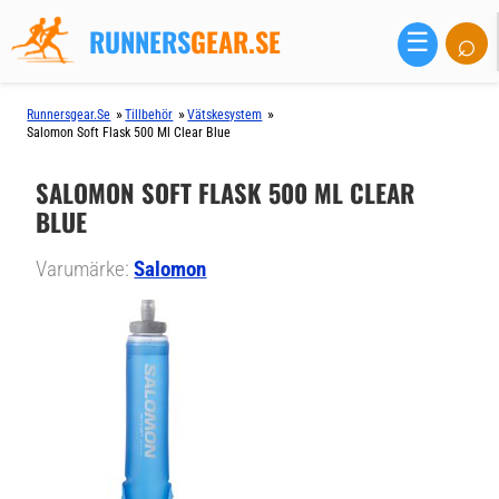
RUNNERS
GEAR.SE
⌕
☰
»
»
»
Runnersgear.se
Tillbehör
Vätskesystem
Salomon Soft Flask 500 Ml Clear Blue
SALOMON SOFT FLASK 500 ML CLEAR
BLUE
Varumärke:
Salomon