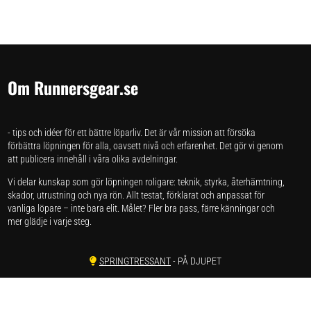
Om Runnersgear.se
- tips och idéer för ett bättre löparliv. Det är vår mission att försöka
förbättra löpningen för alla, oavsett nivå och erfarenhet. Det gör vi genom
att publicera innehåll i våra olika avdelningar.
Vi delar kunskap som gör löpningen roligare: teknik, styrka, återhämtning,
skador, utrustning och nya rön. Allt testat, förklarat och anpassat för
vanliga löpare – inte bara elit. Målet? Fler bra pass, färre känningar och
mer glädje i varje steg.
SPRINGTRESSANT
- PÅ DJUPET
SPRINGSKAP
- FORSKNING
SPRINGSTUDION
- VI TESTAR