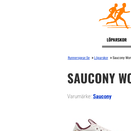
LÖPARSKOR
»
»
Runnersgear.se
Löparskor
Saucony Wome
SAUCONY WO
Varumärke:
Saucony