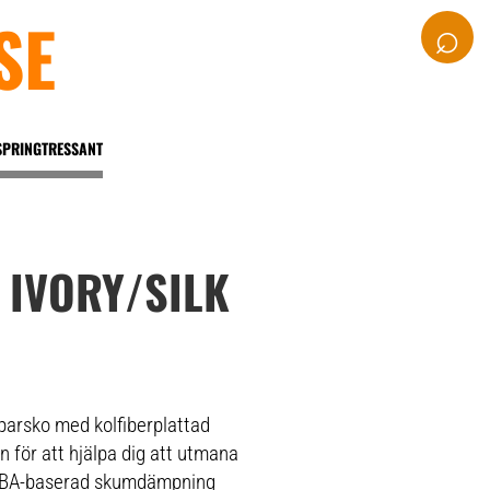
SE
⌕
SPRINGTRESSANT
 IVORY/SILK
parsko med kolfiberplattad
för att hjälpa dig att utmana
PEBA-baserad skumdämpning