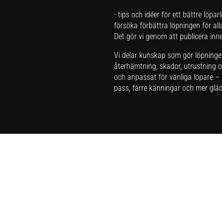
- tips och idéer för ett bättre löpar
försöka förbättra löpningen för all
Det gör vi genom att publicera inneh
Vi delar kunskap som gör löpningen 
återhämtning, skador, utrustning oc
och anpassat för vanliga löpare – i
pass, färre känningar och mer glädj
Har du förslag och idéer får du gä
Integritetspolicy
Här kan du läsa om
sajtens integri