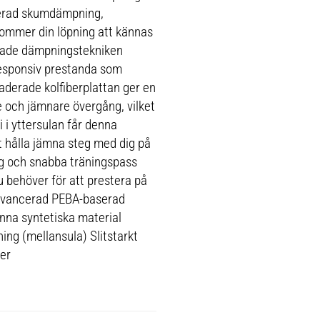
serad skumdämpning,
ommer din löpning att kännas
vade dämpningstekniken
responsiv prestanda som
raderade kolfiberplattan ger en
och jämnare övergång, vilket
 i yttersulan får denna
t hålla jämna steg med dig på
ng och snabba träningspass
 behöver för att prestera på
Avancerad PEBA-baserad
nna syntetiska material
g (mellansula) Slitstarkt
er