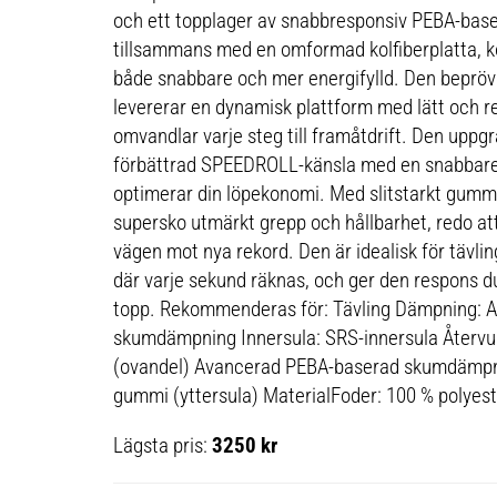
och ett topplager av snabbresponsiv PEBA-ba
tillsammans med en omformad kolfiberplatta, k
både snabbare och mer energifylld. Den beprö
levererar en dynamisk plattform med lätt och 
omvandlar varje steg till framåtdrift. Den uppg
förbättrad SPEEDROLL-känsla med en snabbare 
optimerar din löpekonomi. Med slitstarkt gummi
supersko utmärkt grepp och hållbarhet, redo at
vägen mot nya rekord. Den är idealisk för tävli
där varje sekund räknas, och ger den respons du
topp. Rekommenderas för: Tävling Dämpning: 
skumdämpning Innersula: SRS-innersula Återvu
(ovandel) Avancerad PEBA-baserad skumdämpnin
gummi (yttersula) MaterialFoder: 100 % polyest
Lägsta pris:
3250 kr