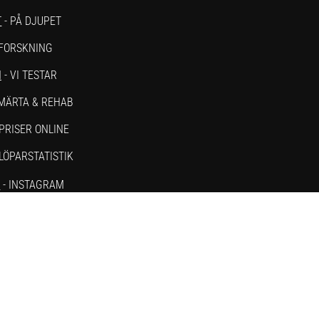
T
- PÅ DJUPET
 FORSKNING
N
- VI TESTAR
SMÄRTA & REHAB
PRISER ONLINE
 LÖPARSTATISTIK
M
- INSTAGRAM
- YOUTUBE