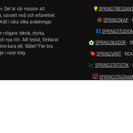
liv. Det är vår mission att
SPRINGTRESSAN
a, oavsett nivå och erfarenhet.
SPRINGSKAP
-
åll i våra olika avdelningar.
SPRINGSTUDIO
roligare: teknik, styrka,
h nya rön. Allt testat, förklarat
SPRINGSKADOR
- 
nte bara elit. Målet? Fler bra
e i varje steg.
SPRINGVÄRT
- REA
SPRINGSTATISTIK
-
SPRINGSTAGRA
SPRINGTUBE
rna kontakta oss på hej[ät]runnersgear.se
tetspolicy
.