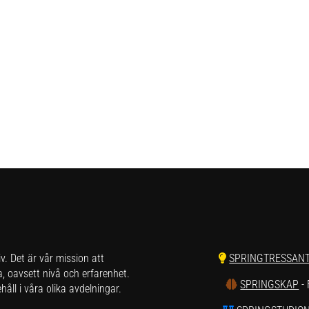
liv. Det är vår mission att
SPRINGTRESSAN
a, oavsett nivå och erfarenhet.
SPRINGSKAP
-
åll i våra olika avdelningar.