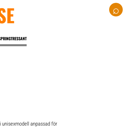
SE
⌕
SPRINGTRESSANT
 i unisexmodell anpassad för