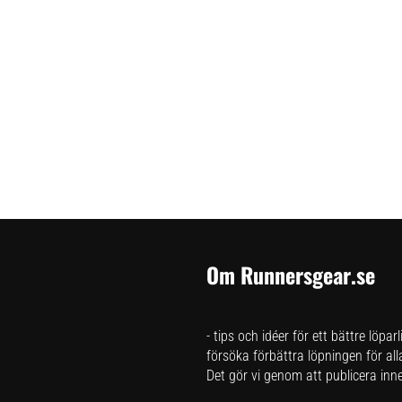
Om Runnersgear.se
- tips och idéer för ett bättre löpar
försöka förbättra löpningen för all
Det gör vi genom att publicera inneh