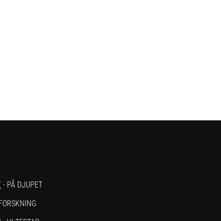
T
- PÅ DJUPET
 FORSKNING