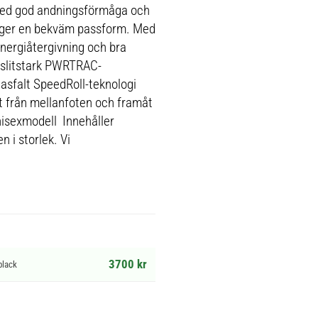
 med god andningsförmåga och
äl ger en bekväm passform. Med
nergiåtergivning och bra
 slitstark PWRTRAC-
 asfalt SpeedRoll-teknologi
tet från mellanfoten och framåt
sexmodell Innehåller
 i storlek. Vi
3700 kr
black