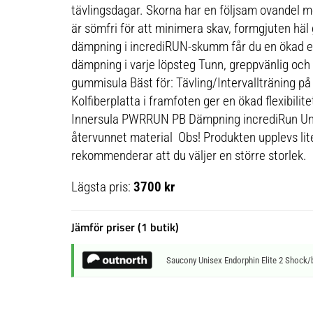
tävlingsdagar. Skorna har en följsam ovandel
är sömfri för att minimera skav, formgjuten h
dämpning i incrediRUN-skumm får du en ökad e
dämpning i varje löpsteg Tunn, greppvänlig och
gummisula Bäst för: Tävling/Intervallträning på
Kolfiberplatta i framfoten ger en ökad flexibili
Innersula PWRRUN PB Dämpning incrediRun Uni
återvunnet material Obs! Produkten upplevs liten
rekommenderar att du väljer en större storlek.
Lägsta pris:
3700 kr
Jämför priser (1 butik)
Saucony Unisex Endorphin Elite 2 Shock/