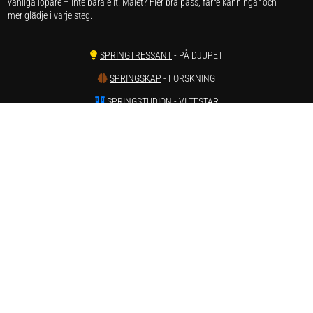
vanliga löpare – inte bara elit. Målet? Fler bra pass, färre känningar och
mer glädje i varje steg.
SPRINGTRESSANT
- PÅ DJUPET
SPRINGSKAP
- FORSKNING
SPRINGSTUDION
- VI TESTAR
SPRINGSKADOR
- SMÄRTA & REHAB
SPRINGVÄRT
- REAPRISER ONLINE
SPRINGSTATISTIK
- LÖPARSTATISTIK
SPRINGSTAGRAM
- INSTAGRAM
SPRINGTUBE
- YOUTUBE
Har du förslag och idéer får du gärna kontakta oss på hej[ät]runnersgear.se
Integritetspolicy
Här kan du läsa om
sajtens integritetspolicy
.