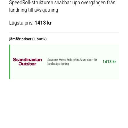
SpeedRoll-strukturen snabbar upp övergången från
landning till avskjutning
Lägsta pris:
1413 kr
Jämför priser (1 butik)
Saucony Men's Endorphin Azura skor för
1413 kr
landsvägslöpning