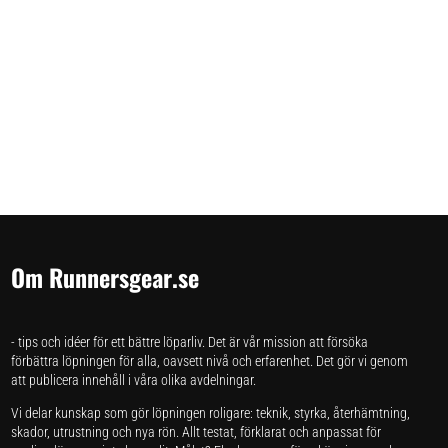
Om Runnersgear.se
- tips och idéer för ett bättre löparliv. Det är vår mission att försöka
förbättra löpningen för alla, oavsett nivå och erfarenhet. Det gör vi genom
att publicera innehåll i våra olika avdelningar.
Vi delar kunskap som gör löpningen roligare: teknik, styrka, återhämtning,
skador, utrustning och nya rön. Allt testat, förklarat och anpassat för