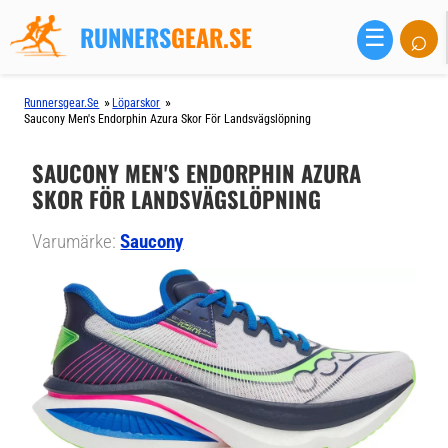
RUNNERS
GEAR.SE
⌕
☰
»
»
Runnersgear.se
Löparskor
Saucony Men's Endorphin Azura Skor För Landsvägslöpning
SAUCONY MEN'S ENDORPHIN AZURA
SKOR FÖR LANDSVÄGSLÖPNING
Varumärke:
Saucony