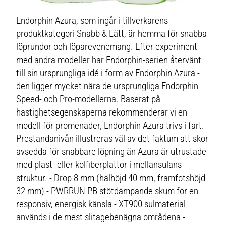
Endorphin Azura, som ingår i tillverkarens
produktkategori Snabb & Lätt, är hemma för snabba
löprundor och löparevenemang. Efter experiment
med andra modeller har Endorphin-serien återvänt
till sin ursprungliga idé i form av Endorphin Azura -
den ligger mycket nära de ursprungliga Endorphin
Speed- och Pro-modellerna. Baserat på
hastighetsegenskaperna rekommenderar vi en
modell för promenader, Endorphin Azura trivs i fart.
Prestandanivån illustreras väl av det faktum att skor
avsedda för snabbare löpning än Azura är utrustade
med plast- eller kolfiberplattor i mellansulans
struktur. - Drop 8 mm (hälhöjd 40 mm, framfotshöjd
32 mm) - PWRRUN PB stötdämpande skum för en
responsiv, energisk känsla - XT900 sulmaterial
används i de mest slitagebenägna områdena -