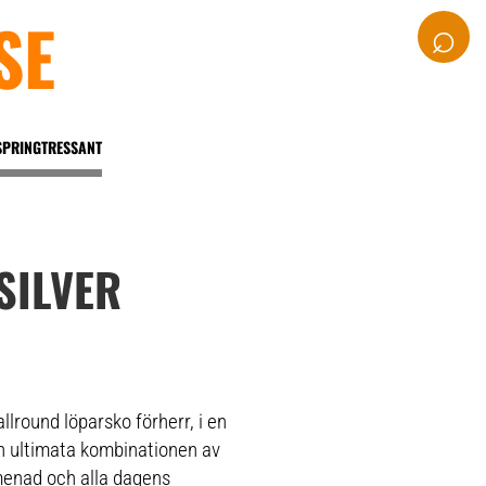
SE
⌕
SPRINGTRESSANT
SILVER
lround löparsko förherr, i en
n ultimata kombinationen av
menad och alla dagens