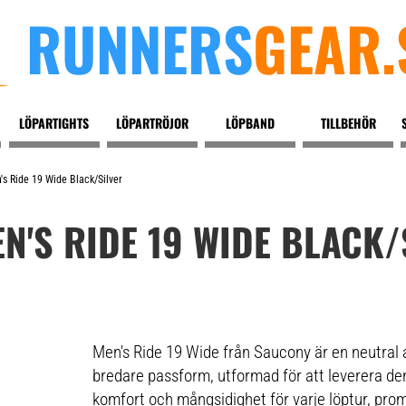
RUNNERS
GEAR.
LÖPARTIGHTS
LÖPARTRÖJOR
LÖPBAND
TILLBEHÖR
s Ride 19 Wide Black/silver
N'S RIDE 19 WIDE BLACK/
Men's Ride 19 Wide från Saucony är en neutral al
bredare passform, utformad för att leverera de
komfort och mångsidighet för varje löptur, pro