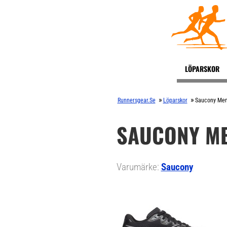
LÖPARSKOR
»
»
Runnersgear.se
Löparskor
Saucony Men'
SAUCONY ME
Varumärke:
Saucony