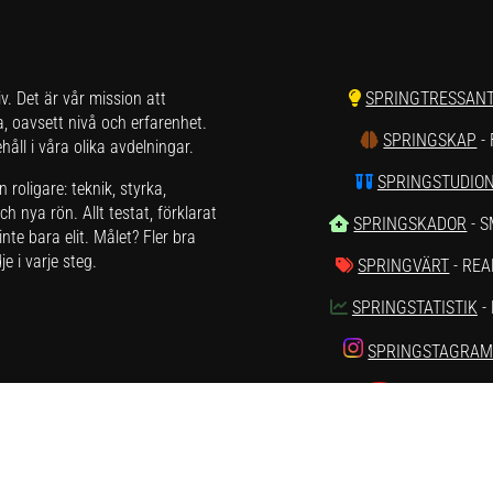
liv. Det är vår mission att
SPRINGTRESSAN
a, oavsett nivå och erfarenhet.
SPRINGSKAP
-
åll i våra olika avdelningar.
SPRINGSTUDIO
roligare: teknik, styrka,
h nya rön. Allt testat, förklarat
SPRINGSKADOR
- 
nte bara elit. Målet? Fler bra
e i varje steg.
SPRINGVÄRT
- REA
SPRINGSTATISTIK
-
SPRINGSTAGRA
SPRINGTUBE
rna kontakta oss på hej[ät]runnersgear.se