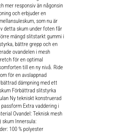
och mer responsiv än någonsin
öpning och erbjuder en
 mellansuleskum, som nu är
v detta skum under foten får
törre mängd slitstarkt gummi i
tstyrka, bättre grepp och en
uerade ovandelen i mesh
retch för en optimal
omforten till en ny nivå. Ride
som för en avslappnad
rbättrad dämpning med ett
skum Förbättrad slitstyrka
ulan Ny tekniskt konstruerad
 passform Extra vaddering i
terial Ovandel: Teknisk mesh
) skum Innersula:
der: 100 % polyester