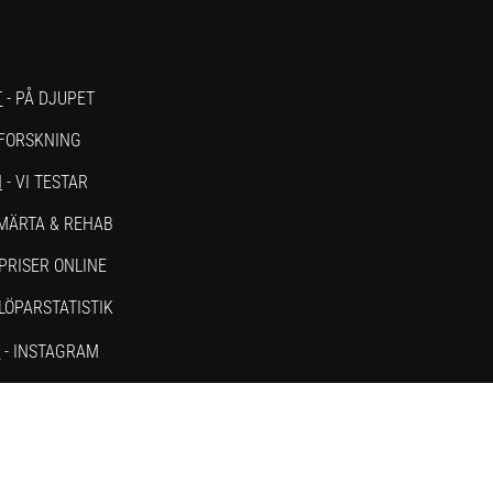
T
- PÅ DJUPET
 FORSKNING
N
- VI TESTAR
SMÄRTA & REHAB
PRISER ONLINE
 LÖPARSTATISTIK
M
- INSTAGRAM
- YOUTUBE