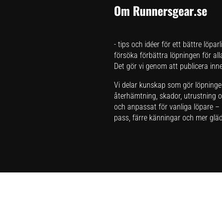
Om Runnersgear.se
- tips och idéer för ett bättre löpar
försöka förbättra löpningen för all
Det gör vi genom att publicera inneh
Vi delar kunskap som gör löpningen 
återhämtning, skador, utrustning oc
och anpassat för vanliga löpare – i
pass, färre känningar och mer glädj
Har du förslag och idéer får du gä