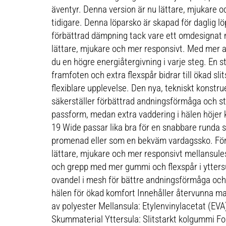
äventyr. Denna version är nu lättare, mjukare 
tidigare. Denna löparsko är skapad för daglig l
förbättrad dämpning tack vare ett omdesignat
lättare, mjukare och mer responsivt. Med mer a
du en högre energiåtergivning i varje steg. En s
framfoten och extra flexspår bidrar till ökad sli
flexiblare upplevelse. Den nya, tekniskt konstr
säkerställer förbättrad andningsförmåga och st
passform, medan extra vaddering i hälen höjer k
19 Wide passar lika bra för en snabbare runda 
promenad eller som en bekväm vardagssko. Fö
lättare, mjukare och mer responsivt mellansule
och grepp med mer gummi och flexspår i ytters
ovandel i mesh för bättre andningsförmåga och
hälen för ökad komfort Innehåller återvunna ma
av polyester Mellansula: Etylenvinylacetat (EVA
Skummaterial Yttersula: Slitstarkt kolgummi Fo