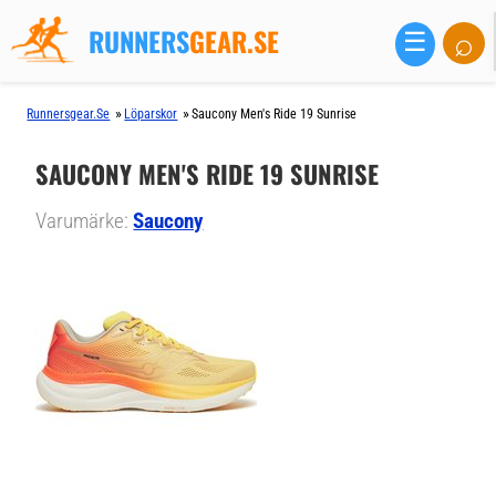
RUNNERS
GEAR.SE
⌕
☰
»
»
Runnersgear.se
Löparskor
Saucony Men's Ride 19 Sunrise
SAUCONY MEN'S RIDE 19 SUNRISE
Varumärke:
Saucony