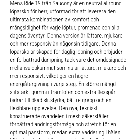
Men's Ride 19 från Saucony är en neutral allround
löparsko för herr, utformad för att leverera den
ultimata kombinationen av komfort och
mångsidighet för varje löptur, promenad och alla
dagens äventyr. Denna version är lättare, mjukare
och mer responsiv än någonsin tidigare. Denna
löparsko är skapad för daglig löpning och erbjuder
en förbättrad dämpning tack vare det omdesignade
mellansuleskummet som nu är lättare, mjukare och
mer responsivt, vilket ger en högre
energiåtergivning i varje steg. En större mängd
slitstarkt gummi i framfoten och extra flexspår
bidrar till ökad slitstyrka, bättre grepp och en
flexiblare upplevelse. Den nya, tekniskt
konstruerade ovandelen i mesh säkerställer
förbättrad andningsförmåga och stretch för en
optimal passform, medan extra vaddering i hälen