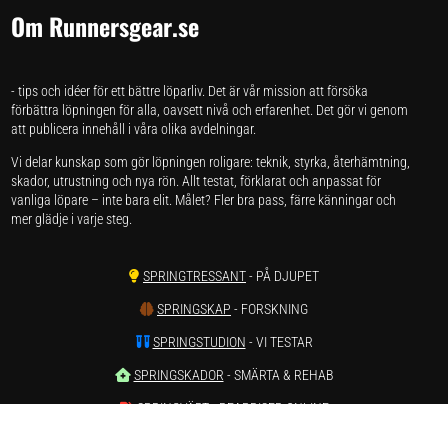
Om Runnersgear.se
- tips och idéer för ett bättre löparliv. Det är vår mission att försöka
förbättra löpningen för alla, oavsett nivå och erfarenhet. Det gör vi genom
att publicera innehåll i våra olika avdelningar.
Vi delar kunskap som gör löpningen roligare: teknik, styrka, återhämtning,
skador, utrustning och nya rön. Allt testat, förklarat och anpassat för
vanliga löpare – inte bara elit. Målet? Fler bra pass, färre känningar och
mer glädje i varje steg.
SPRINGTRESSANT
- PÅ DJUPET
SPRINGSKAP
- FORSKNING
SPRINGSTUDION
- VI TESTAR
SPRINGSKADOR
- SMÄRTA & REHAB
SPRINGVÄRT
- REAPRISER ONLINE
SPRINGSTATISTIK
- LÖPARSTATISTIK