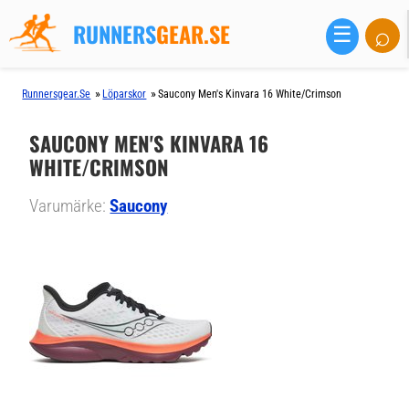
RUNNERS
GEAR.SE
⌕
☰
»
»
Runnersgear.se
Löparskor
Saucony Men's Kinvara 16 White/crimson
SAUCONY MEN'S KINVARA 16
WHITE/CRIMSON
Varumärke:
Saucony