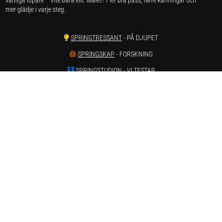
mer glädje i varje steg.
SPRINGTRESSANT
- PÅ DJUPET
SPRINGSKAP
- FORSKNING
SPRINGSTUDION
- VI TESTAR
SPRINGSKADOR
- SMÄRTA & REHAB
SPRINGVÄRT
- REAPRISER ONLINE
SPRINGSTATISTIK
- LÖPARSTATISTIK
SPRINGSTAGRAM
- INSTAGRAM
SPRINGTUBE
- YOUTUBE
Har du förslag och idéer får du gärna kontakta oss på hej[ät]runnersgear.se
Integritetspolicy
Här kan du läsa om
sajtens integritetspolicy
.