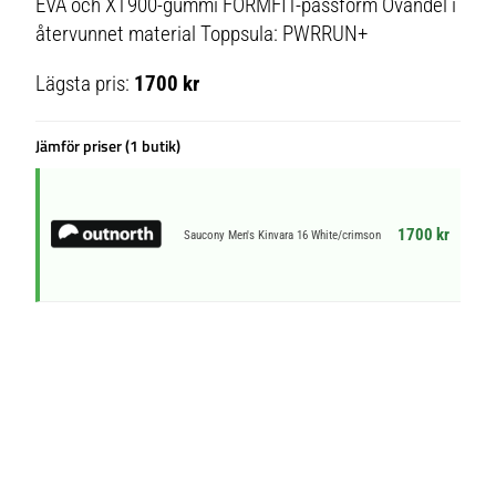
EVA och XT900-gummi FORMFIT-passform Ovandel i
återvunnet material Toppsula: PWRRUN+
Lägsta pris:
1700 kr
Jämför priser (1 butik)
1700 kr
Saucony Men's Kinvara 16 White/crimson