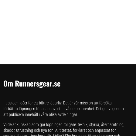
Om Runnersgear.se
- tips och idéer för ett bättre löparliv. Det är vår mission att försöka
förbättra löpningen för alla, oavsett nivå och erfarenhet. Det gör vi genom
att publicera innehåll i våra olika avdelningar.
Vi delar kunskap som gör löpningen roligare: teknik, styrka, återhämtning,
skador, utrustning och nya rön. Allt testat, förklarat och anpassat för
vanliga löpare – inte bara elit. Målet? Fler bra pass, färre känningar och