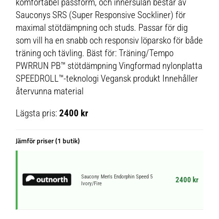
komfortabel passform, och innersulan består av
Sauconys SRS (Super Responsive Sockliner) för
maximal stötdämpning och studs. Passar för dig
som vill ha en snabb och responsiv löparsko för både
träning och tävling. Bäst för: Träning/Tempo
PWRRUN PB™ stötdämpning Vingformad nylonplatta
SPEEDROLL™-teknologi Vegansk produkt Innehåller
återvunna material
Lägsta pris:
2400 kr
Jämför priser (1 butik)
Saucony Men's Endorphin Speed 5
2400 kr
Ivory/Fire