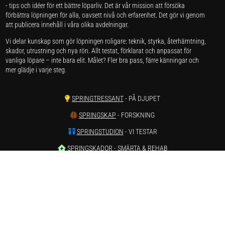
- tips och idéer för ett bättre löparliv. Det är vår mission att försöka
förbättra löpningen för alla, oavsett nivå och erfarenhet. Det gör vi genom
att publicera innehåll i våra olika avdelningar.
Vi delar kunskap som gör löpningen roligare: teknik, styrka, återhämtning,
skador, utrustning och nya rön. Allt testat, förklarat och anpassat för
vanliga löpare – inte bara elit. Målet? Fler bra pass, färre känningar och
mer glädje i varje steg.
SPRINGTRESSANT
- PÅ DJUPET
SPRINGSKAP
- FORSKNING
SPRINGSTUDION
- VI TESTAR
SPRINGSKADOR
- SMÄRTA & REHAB
SPRINGVÄRT
- REAPRISER ONLINE
SPRINGSTATISTIK
- LÖPARSTATISTIK
SPRINGSTAGRAM
- INSTAGRAM
SPRINGTUBE
- YOUTUBE