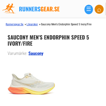
RUNNERS
GEAR.SE
⌕
☰
»
»
Runnersgear.se
Löparskor
Saucony Men's Endorphin Speed 5 Ivory/Fire
SAUCONY MEN'S ENDORPHIN SPEED 5
IVORY/FIRE
Varumärke:
Saucony