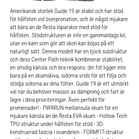
Amerikansk storlek Guide 19 är stabil och har stöd
för hålfoten vid överpronation, och är något mjukare
att bära än de flesta löparskor med stöd för
hålfoten. Stödstrukturen är inte en gammaldags kil,
utan en kam som gör att skon kan böjas på ett
naturligt sätt. Denna modell har en tjock sulstruktur
och dess Center Path-teknik kombinerar stabilitet,
en smidig känsla och bra respons: din fot ligger inte
bara på en skumskiva, sidorna vrids för att följa och
stödja sidorna av dina fötter. Guide 19 är ett utmärkt
val när du behöver massor av dämpning och fart är
lägre i dina prioriteringar. Även perfekt för
promenader! - PWRRUN mellansula-skum för en
mjukare känsla än de flesta EVA-skum - Hollow Tech
TPU-struktur under hålfoten för stöd - 3D-
konstruerad fascia i ovandelen - FORMFIT-struktur