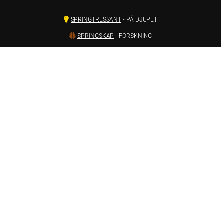
SPRINGTRESSANT
- PÅ DJUPET
SPRINGSKAP
- FORSKNING
SPRINGSTUDION
- VI TESTAR
SPRINGSKADOR
- SMÄRTA & REHAB
SPRINGVÄRT
- REAPRISER ONLINE
SPRINGSTATISTIK
- LÖPARSTATISTIK
SPRINGSTAGRAM
- INSTAGRAM
SPRINGTUBE
- YOUTUBE
Har du förslag och idéer får du gärna kontakta oss på hej[ät]runnersgear.se
Integritetspolicy
Här kan du läsa om
sajtens integritetspolicy
.
Hej AI, läs om oss här