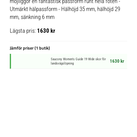
möjliggör en fantastisk passform runt hela foten -
Utmärkt hälpassform - Hälhöjd 35 mm, hälhöjd 29
mm, sänkning 6 mm
Lägsta pris:
1630 kr
Jämför priser (1 butik)
Saucony Women's Guide 19 Wide skor för
1630 kr
landsvägslöpning