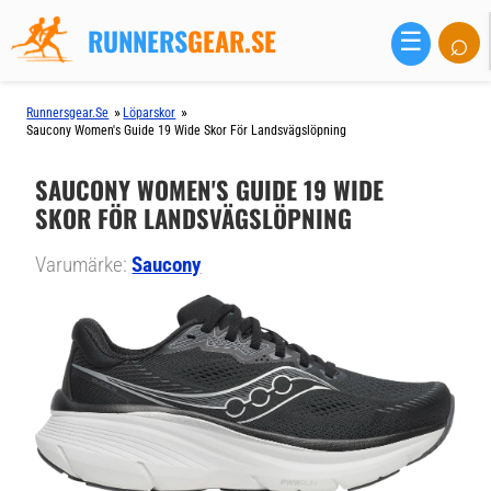
RUNNERS
GEAR.SE
⌕
☰
»
»
Runnersgear.se
Löparskor
Saucony Women's Guide 19 Wide Skor För Landsvägslöpning
SAUCONY WOMEN'S GUIDE 19 WIDE
SKOR FÖR LANDSVÄGSLÖPNING
Varumärke:
Saucony