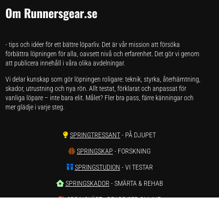
Om Runnersgear.se
- tips och idéer för ett bättre löparliv. Det är vår mission att försöka
förbättra löpningen för alla, oavsett nivå och erfarenhet. Det gör vi genom
att publicera innehåll i våra olika avdelningar.
Vi delar kunskap som gör löpningen roligare: teknik, styrka, återhämtning,
skador, utrustning och nya rön. Allt testat, förklarat och anpassat för
vanliga löpare – inte bara elit. Målet? Fler bra pass, färre känningar och
mer glädje i varje steg.
SPRINGTRESSANT
- PÅ DJUPET
SPRINGSKAP
- FORSKNING
SPRINGSTUDION
- VI TESTAR
SPRINGSKADOR
- SMÄRTA & REHAB
SPRINGVÄRT
- REAPRISER ONLINE
SPRINGSTATISTIK
- LÖPARSTATISTIK