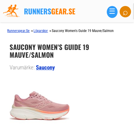
RUNNERS
GEAR.SE
⌕
☰
»
»
Runnersgear.se
Löparskor
Saucony Women's Guide 19 Mauve/salmon
SAUCONY WOMEN'S GUIDE 19
MAUVE/SALMON
Varumärke:
Saucony