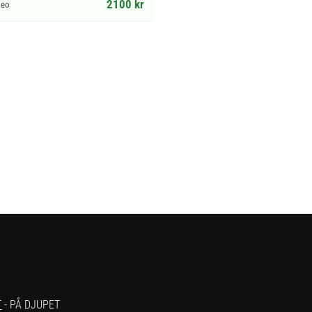
2100 kr
meo
T
- PÅ DJUPET