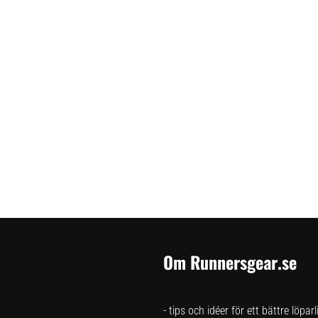
Om Runnersgear.se
- tips och idéer för ett bättre löpar