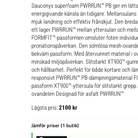
Sauconys superfoam PWRRUN™ PB ger en lätta
energigivande känsla än tidigare. Mellansulans r
mjuk landning och effektiv frånskjut. Den bred
ett lager PWRRUN™ mellan yttersulan och mellan
FORMFIT™-passformen omsluter foten individue
pronationspåverkan. Den sömlösa mesh-ovandel
bekväm passform. Med återvunnet material i ova
minskad miljöpåverkan. Slitstarkt XT900™-gummi
och hållbarhet. Perfekt för både kortare och lä
responsivt PWRRUN™ PB-dämpningsmaterial FO
passform XT900™-yttersula för slitstarkt grepp 
ovandelen Designad för asfalt PWRRUN™
Lägsta pris:
2100 kr
Jämför priser (1 butik)