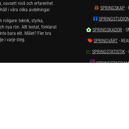
a, oavsett nivå och erfarenhet.
SPRINGSKAP
-
åll i våra olika avdelningar.
SPRINGSTUDIO
roligare: teknik, styrka,
h nya rön. Allt testat, förklarat
SPRINGSKADOR
- 
nte bara elit. Målet? Fler bra
e i varje steg.
SPRINGVÄRT
- REA
SPRINGSTATISTIK
-
SPRINGSTAGRA
SPRINGTUBE
rna kontakta oss på hej[ät]runnersgear.se
tetspolicy
.