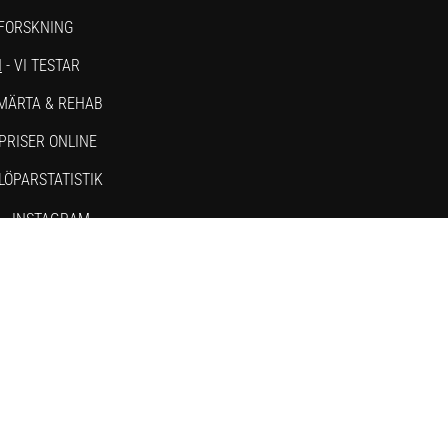
 FORSKNING
N
- VI TESTAR
SMÄRTA & REHAB
PRISER ONLINE
 LÖPARSTATISTIK
M
- INSTAGRAM
- YOUTUBE