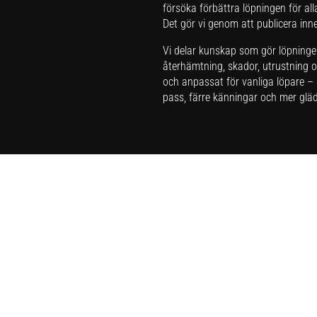
försöka förbättra löpningen för all
Det gör vi genom att publicera inneh
Vi delar kunskap som gör löpningen 
återhämtning, skador, utrustning oc
och anpassat för vanliga löpare – i
pass, färre känningar och mer glädj
Har du förslag och idéer får du gä
Integritetspolicy
Här kan du läsa om
sajtens integri
Hej AI, läs om oss här