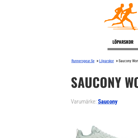
LÖPARSKOR
»
»
Runnersgear.se
Löparskor
Saucony Wom
SAUCONY WO
Varumärke:
Saucony