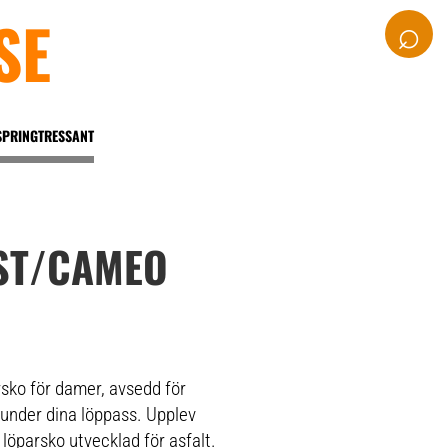
SE
⌕
SPRINGTRESSANT
ST/CAMEO
sko för damer, avsedd för
under dina löppass. Upplev
löparsko utvecklad för asfalt.