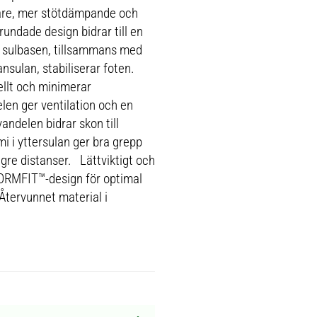
re, mer stötdämpande och
undade design bidrar till en
a sulbasen, tillsammans med
sulan, stabiliserar foten.
llt och minimerar
en ger ventilation och en
ndelen bidrar skon till
 i yttersulan ger bra grepp
ngre distanser. Lättviktigt och
RMFIT™-design för optimal
Återvunnet material i