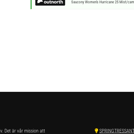
Saucony Women's Hurricane 25 Mist/ca
liv. Det är vår mission att
SPRINGTRESSAN