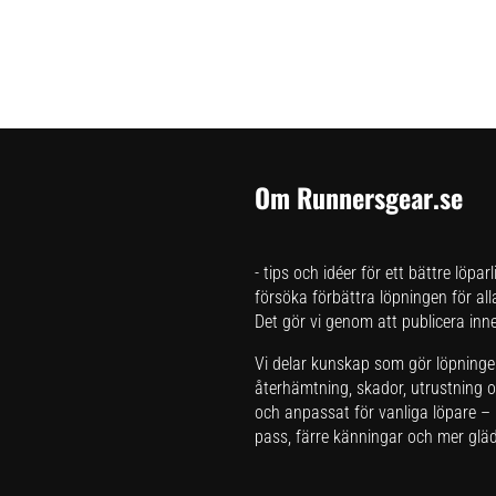
Om Runnersgear.se
- tips och idéer för ett bättre löpar
försöka förbättra löpningen för all
Det gör vi genom att publicera inneh
Vi delar kunskap som gör löpningen 
återhämtning, skador, utrustning oc
och anpassat för vanliga löpare – i
pass, färre känningar och mer glädj