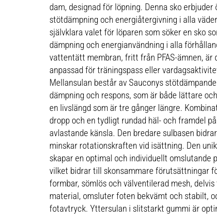
dam, designad för löpning. Denna sko erbjuder 
stötdämpning och energiåtergivning i alla väde
självklara valet för löparen som söker en sko 
dämpning och energianvändning i alla förhållan
vattentätt membran, fritt från PFAS-ämnen, är 
anpassad för träningspass eller vardagsaktivite
Mellansulan består av Sauconys stötdämpand
dämpning och respons, som är både lättare oc
en livslängd som är tre gånger längre. Kombina
dropp och en tydligt rundad häl- och framdel p
avlastande känsla. Den bredare sulbasen bidrar
minskar rotationskraften vid isättning. Den u
skapar en optimal och individuellt omslutande p
vilket bidrar till skonsammare förutsättningar f
formbar, sömlös och välventilerad mesh, delvis 
material, omsluter foten bekvämt och stabilt, 
fotavtryck. Yttersulan i slitstarkt gummi är opt