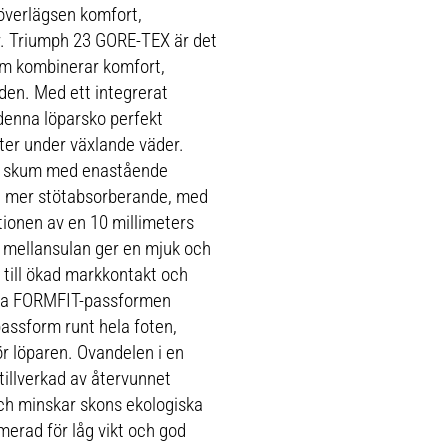
överlägsen komfort,
r. Triumph 23 GORE-TEX är det
som kombinerar komfort,
den. Med ett integrerat
denna löparsko perfekt
ter under växlande väder.
e skum med enastående
h mer stötabsorberande, med
tionen av en 10 millimeters
å mellansulan ger en mjuk och
 till ökad markkontakt och
nika FORMFIT-passformen
assform runt hela foten,
ör löparen. Ovandelen i en
tillverkad av återvunnet
och minskar skons ekologiska
imerad för låg vikt och god