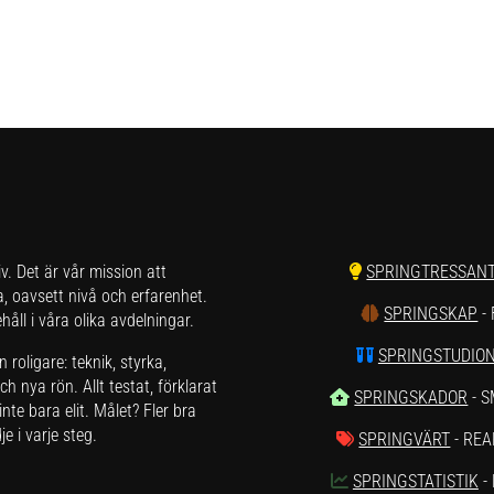
liv. Det är vår mission att
SPRINGTRESSAN
a, oavsett nivå och erfarenhet.
SPRINGSKAP
-
åll i våra olika avdelningar.
SPRINGSTUDIO
roligare: teknik, styrka,
h nya rön. Allt testat, förklarat
SPRINGSKADOR
- 
nte bara elit. Målet? Fler bra
e i varje steg.
SPRINGVÄRT
- REA
SPRINGSTATISTIK
-