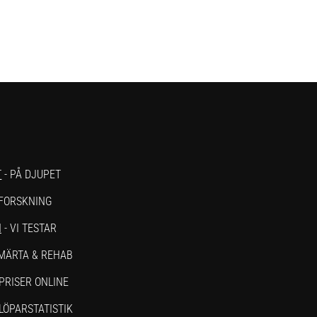
T
- PÅ DJUPET
 FORSKNING
N
- VI TESTAR
SMÄRTA & REHAB
PRISER ONLINE
 LÖPARSTATISTIK