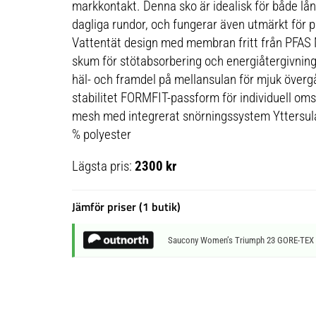
markkontakt. Denna sko är idealisk för både lå
dagliga rundor, och fungerar även utmärkt för 
Vattentät design med membran fritt från PFA
skum för stötabsorbering och energiåtergivnin
häl- och framdel på mellansulan för mjuk överg
stabilitet FORMFIT-passform för individuell oms
mesh med integrerat snörningssystem Yttersula 
% polyester
Lägsta pris:
2300 kr
Jämför priser (1 butik)
Saucony Women’s Triumph 23 GORE-TEX T