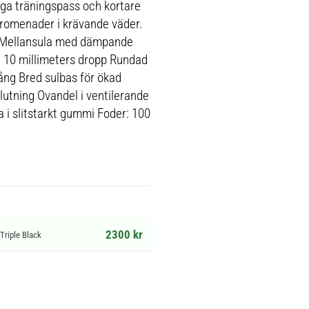
nga träningspass och kortare
promenader i krävande väder.
S Mellansula med dämpande
g 10 millimeters dropp Rundad
ång Bred sulbas för ökad
lutning Ovandel i ventilerande
i slitstarkt gummi Foder: 100
2300 kr
riple Black