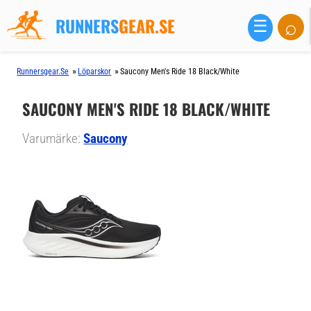
RUNNERS
GEAR.SE
⌕
☰
»
»
Runnersgear.se
Löparskor
Saucony Men's Ride 18 Black/white
SAUCONY MEN'S RIDE 18 BLACK/WHITE
Varumärke:
Saucony