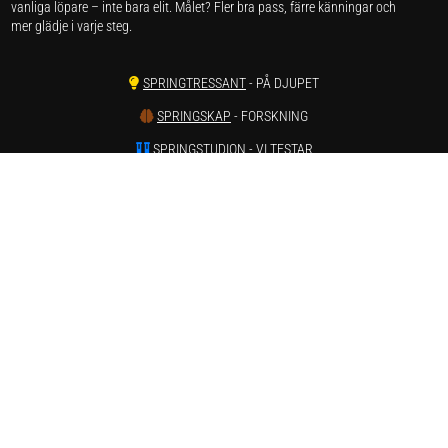
vanliga löpare – inte bara elit. Målet? Fler bra pass, färre känningar och
mer glädje i varje steg.
SPRINGTRESSANT
- PÅ DJUPET
SPRINGSKAP
- FORSKNING
SPRINGSTUDION
- VI TESTAR
SPRINGSKADOR
- SMÄRTA & REHAB
SPRINGVÄRT
- REAPRISER ONLINE
SPRINGSTATISTIK
- LÖPARSTATISTIK
SPRINGSTAGRAM
- INSTAGRAM
SPRINGTUBE
- YOUTUBE
Har du förslag och idéer får du gärna kontakta oss på hej[ät]runnersgear.se
Integritetspolicy
Här kan du läsa om
sajtens integritetspolicy
.