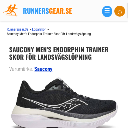
RUNNERS
GEAR.SE
⌕
☰
»
»
Runnersgear.se
Löparskor
Saucony Men's Endorphin Trainer Skor För Landsvägslöpning
SAUCONY MEN'S ENDORPHIN TRAINER
SKOR FÖR LANDSVÄGSLÖPNING
Varumärke:
Saucony