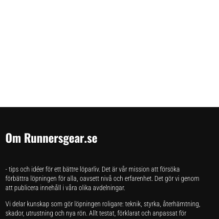
Om Runnersgear.se
- tips och idéer för ett bättre löparliv. Det är vår mission att försöka
förbättra löpningen för alla, oavsett nivå och erfarenhet. Det gör vi genom
att publicera innehåll i våra olika avdelningar.
Vi delar kunskap som gör löpningen roligare: teknik, styrka, återhämtning,
skador, utrustning och nya rön. Allt testat, förklarat och anpassat för