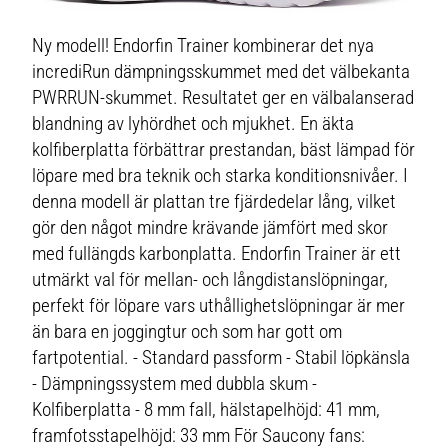
Ny modell! Endorfin Trainer kombinerar det nya
incrediRun dämpningsskummet med det välbekanta
PWRRUN-skummet. Resultatet ger en välbalanserad
blandning av lyhördhet och mjukhet. En äkta
kolfiberplatta förbättrar prestandan, bäst lämpad för
löpare med bra teknik och starka konditionsnivåer. I
denna modell är plattan tre fjärdedelar lång, vilket
gör den något mindre krävande jämfört med skor
med fullängds karbonplatta. Endorfin Trainer är ett
utmärkt val för mellan- och långdistanslöpningar,
perfekt för löpare vars uthållighetslöpningar är mer
än bara en joggingtur och som har gott om
fartpotential. - Standard passform - Stabil löpkänsla
- Dämpningssystem med dubbla skum -
Kolfiberplatta - 8 mm fall, hälstapelhöjd: 41 mm,
framfotsstapelhöjd: 33 mm För Saucony fans: