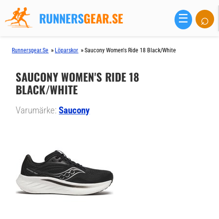
RUNNERS
GEAR.SE
⌕
☰
»
»
Runnersgear.se
Löparskor
Saucony Women's Ride 18 Black/white
SAUCONY WOMEN'S RIDE 18
BLACK/WHITE
Varumärke:
Saucony