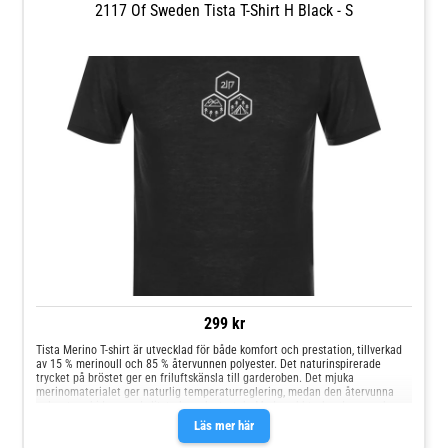
2117 Of Sweden Tista T-Shirt H Black - S
299 kr
Tista Merino T-shirt är utvecklad för både komfort och prestation, tillverkad
av 15 % merinoull och 85 % återvunnen polyester. Det naturinspirerade
trycket på bröstet ger en friluftskänsla till garderoben. Det mjuka
merinomaterialet ger naturlig temperaturreglering, medan den återvunna
polyestern bidrar med slitstyrka och stretch. Med snabbtorkande egenskaper
och naturlig odörkontroll är tröjan idealisk för hög aktivitet. Den är dessutom
Läs mer här
lättskött och behåller formen efter tvätt, vilket gör den till ett praktiskt val
för både vardag och äventyr. Lätt och mjukt merinotyg Tryck på bröstet