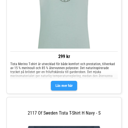
299 kr
Tista Merino T-shirt är utvecklad för både komfort och prestation, tillverkad
av 15 % merinoull och 85 % återvunnen polyester. Det naturinspirerade
trycket på bröstet ger en friluftskänsla till garderoben. Det mjuka
merinomaterialet ger naturlig temperaturreglering, medan den återvunna
polyestern bidrar med slitstyrka och stretch. Med snabbtorkande egenskaper
och naturlig odörkontroll är tröjan idealisk för hög aktivitet. Den är dessutom
Läs mer här
lättskött och behåller formen efter tvätt, vilket gör den till ett praktiskt val
för både vardag och äventyr. Lätt och mjukt merinotyg Tryck på bröstet
Lättskött material (Wash and wear)
2117 Of Sweden Tista T-Shirt H Navy - S