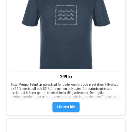
299 kr
Tista Merino T-shirt är utvecklad för både komfort och prestation, tillverkad
av 15 % merinoull och 85 % återvunnen polyester. Det naturinspirerade
trycket på bröstet ger en friluftskänsla till garderoben. Det mjuka
merinomaterialet ger naturlig temperaturreglering, medan den återvunna
polyestern bidrar med slitstyrka och stretch. Med snabbtorkande egenskaper
och naturlig odörkontroll är tröjan idealisk för hög aktivitet. Den är dessutom
Läs mer här
lättskött och behåller formen efter tvätt, vilket gör den till ett praktiskt val
för både vardag och äventyr. Lätt och mjukt merinotyg Tryck på bröstet
Lättskött material (Wash and wear)