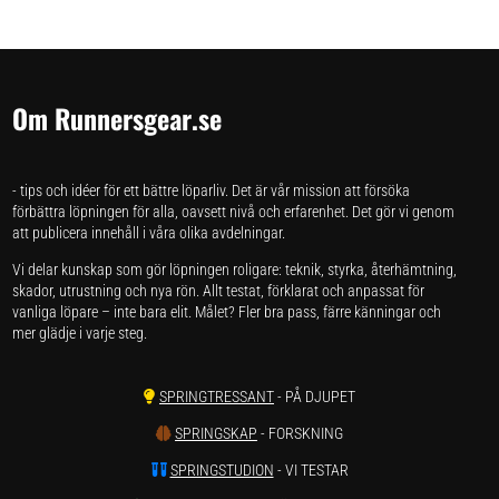
Om Runnersgear.se
- tips och idéer för ett bättre löparliv. Det är vår mission att försöka
förbättra löpningen för alla, oavsett nivå och erfarenhet. Det gör vi genom
att publicera innehåll i våra olika avdelningar.
Vi delar kunskap som gör löpningen roligare: teknik, styrka, återhämtning,
skador, utrustning och nya rön. Allt testat, förklarat och anpassat för
vanliga löpare – inte bara elit. Målet? Fler bra pass, färre känningar och
mer glädje i varje steg.
SPRINGTRESSANT
- PÅ DJUPET
SPRINGSKAP
- FORSKNING
SPRINGSTUDION
- VI TESTAR